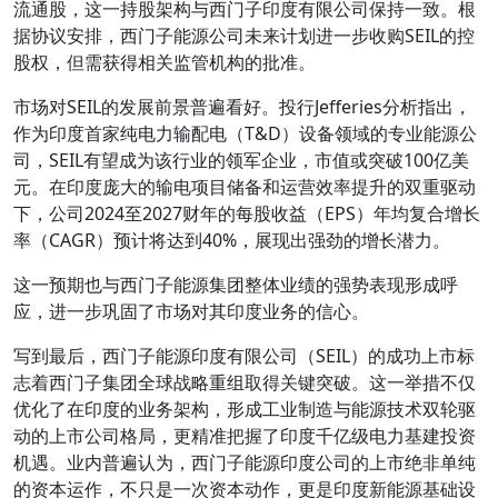
流通股，这一持股架构与西门子印度有限公司保持一致。根
据协议安排，西门子能源公司未来计划进一步收购SEIL的控
股权，但需获得相关监管机构的批准。
市场对SEIL的发展前景普遍看好。投行Jefferies分析指出，
作为印度首家纯电力输配电（T&D）设备领域的专业能源公
司，SEIL有望成为该行业的领军企业，市值或突破100亿美
元。在印度庞大的输电项目储备和运营效率提升的双重驱动
下，公司2024至2027财年的每股收益（EPS）年均复合增长
率（CAGR）预计将达到40%，展现出强劲的增长潜力。
这一预期也与西门子能源集团整体业绩的强势表现形成呼
应，进一步巩固了市场对其印度业务的信心。
写到最后，西门子能源印度有限公司（SEIL）的成功上市标
志着西门子集团全球战略重组取得关键突破。这一举措不仅
优化了在印度的业务架构，形成工业制造与能源技术双轮驱
动的上市公司格局，更精准把握了印度千亿级电力基建投资
机遇。业内普遍认为，西门子能源印度公司的上市绝非单纯
的资本运作，不只是一次资本动作，更是印度新能源基础设