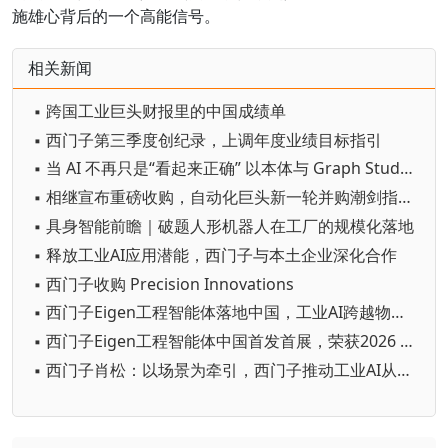
施雄心背后的一个高能信号。
相关新闻
▪ 跨国工业巨头财报里的中国成绩单
▪ 西门子第三季度创纪录，上调年度业绩目标指引
▪ 当 AI 不再只是“看起来正确” 以本体与 Graph Studio 筑牢可信底座，推动制造业 AI 从试验走向规模化
▪ 相继宣布重磅收购，自动化巨头新一轮并购潮剑指何方？
▪ 具身智能前瞻｜破题人形机器人在工厂的规模化落地
▪ 释放工业AI应用潜能，西门子与本土企业深化合作
▪ 西门子收购 Precision Innovations
▪ 西门子Eigen工程智能体落地中国，工业AI跨越物理世界“确定性”拐点
▪ 西门子Eigen工程智能体中国首发首展，荣获2026 WAIC SAIL之星奖
▪ 西门子肖松：以场景为牵引，西门子推动工业AI从单点实效迈向生产力跃迁