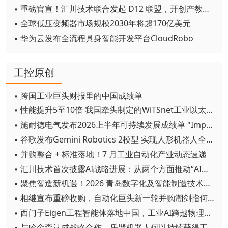
▪ 重磅官宣！汇川技术联合发起 D12 联盟，开创产教融合新范式
▪ 全球低压变频器市场规模2030年将超170亿美元
▪ 华为云发布全流程具身智能开发平台CloudRobo
工控原创
▪ 跨国工业巨头财报里的中国成绩单
▪ 性能提升5至10倍 我国牵头制定的WiTSnet工业以太网国际标准正式发布
▪ 施耐德电气发布2026上半年可持续发展成绩单 "Impact 2030"路线图开局稳健
▪ 谷歌发布Gemini Robotics 2模型 实现人形机器人全身智能控制突破
▪ 并购整合 + 标准落地！7 月工业自动化产业动态速递
▪ 汇川技术首次披露AI战略进展：从两个方面推动“AI业务化”落地
▪ 聚焦智造新机遇！2026 青岛数字化及智能制造技术论坛圆满落幕
▪ 相继宣布重磅收购，自动化巨头新一轮并购潮剑指何方？
▪ 西门子Eigen工程智能体落地中国，工业AI跨越物理世界“确定性”拐点
▪ 与哈金森达成战略合作，乐聚机器人何以持续获得工业巨头青睐？