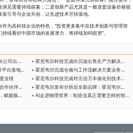
业洞见需要持续探索；二是创新产品尤其是一般首套设备价格较
政策引导与企业共创，让先进技术尽快落地。
尔作为高科技企业的特色，“投资更多集中在技术创新与管理突
们持续看好中国市场的发展潜力，将持续加码投资”。
▪ 霍尼韦尔科技完成向美国实业合伙公司出售仓储与工作流解决方案业务
▪ 霍尼韦尔科技完成向贝迪出售生产力解决方案与服务业务
▪ 霍尼韦尔科技宣布Forge智能互联平台落地中国
▪ 霍尼韦尔完成仓储与工作流解决方案业务剥离，聚焦纯自动化战略
季度业绩
▪ 霍尼韦尔科技完成对庄信万丰催化剂技术业务的收购
▪ 霍尼韦尔四赴链博会 携手近百家合作伙伴赋能工业自主化
▪ 霍尼韦尔发布分拆后全新品牌：霍尼韦尔科技与霍尼韦尔航空航天
▪ 霍尼韦尔UOP升级本土服务能力，赋能炼化企业向价值驱动转型
▪ AI走进物理世界：制造业真正需要怎样的智能？ ——霍尼韦尔余锋谈工业智能的本质、边界与实践