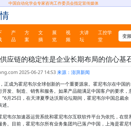
中国自动化学会专家咨询工作委员会指定宣传媒体
情
下
产
方
文
展
视
大讲
工控学
载
品
案
摘
览
频
坛
堂
供应链的稳定性是企业长期布局的信心基
ong.com 2025-06-27 14:53
来源：澎湃新闻
一，正成为霍尼韦尔全球创新的一个重要源泉。霍尼韦尔在中国的
行开发、制造、销售和服务。如果产品能满足中国客户的要求，
”6月25日，在天津夏季达沃斯论坛期间，霍尼韦尔中国总裁余
表述。
霍尼韦尔加速器运营系统和霍尼韦尔互联软件平台为依托，在世
服务。目前，霍尼韦尔所有业务集团均已落户中国，上海是霍尼