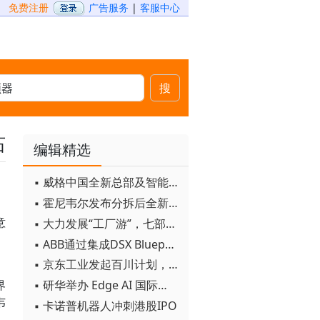
免费注册
广告服务
|
客服中心
搜
石
编辑精选
▪ 威格中国全新总部及智能工厂启用
▪ 霍尼韦尔发布分拆后全新品牌：霍尼韦尔科技与霍尼韦尔航空航天
意
▪ 大力发展“工厂游”，七部门联合发文！
▪ ABB通过集成DSX Blueprint AI基础设施，扩大与英伟达的合作
▪ 京东工业发起百川计划， 构建工业大模型新生态
▪ 研华举办 Edge AI 国际论坛
界
韦
▪ 卡诺普机器人冲刺港股IPO