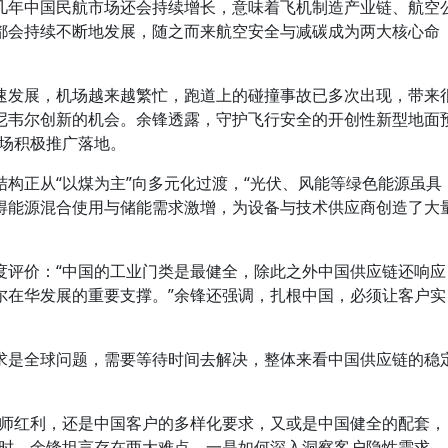
几年中国民航市场还会持续增长，意味着飞机制造产业链、航空
都会持续不断地发展，随之而来航空安全与减碳成为两大核心命
速发展，机场越来越繁忙，跑道上的碰撞事故已多次出现，带来
尼韦尔创新的机会。余锋透露，守护飞行安全的开创性新型地面
市场积极推广落地。
构正从“以煤为主”向多元化过渡，“光伏、风能等绿色能源虽具
得能源混合使用与储能需求激增，为设备与技术供应商创造了大
度评价：“中国的工业门类是最健全，除此之外中国供应链还响应
尔在华发展的重要支撑。”余锋还强调，扎根中国，必须让客户实
求是全球问题，需要等待时间去解决，整体来看中国供应链的稳
程师红利，还是中国客户的多样化要求，又或是中国健全的配套，
新时，余锋坦言存在两大难点，一是如何深入洞察客户隐性需求，