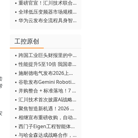
▪ 重磅官宣！汇川技术联合发起 D12 联盟，开创产教融合新范式
▪ 全球低压变频器市场规模2030年将超170亿美元
▪ 华为云发布全流程具身智能开发平台CloudRobo
、
工控原创
▪ 跨国工业巨头财报里的中国成绩单
▪ 性能提升5至10倍 我国牵头制定的WiTSnet工业以太网国际标准正式发布
▪ 施耐德电气发布2026上半年可持续发展成绩单 "Impact 2030"路线图开局稳健
尝
▪ 谷歌发布Gemini Robotics 2模型 实现人形机器人全身智能控制突破
帮
▪ 并购整合 + 标准落地！7 月工业自动化产业动态速递
▪ 汇川技术首次披露AI战略进展：从两个方面推动“AI业务化”落地
▪ 聚焦智造新机遇！2026 青岛数字化及智能制造技术论坛圆满落幕
安
▪ 相继宣布重磅收购，自动化巨头新一轮并购潮剑指何方？
▪ 西门子Eigen工程智能体落地中国，工业AI跨越物理世界“确定性”拐点
▪ 与哈金森达成战略合作，乐聚机器人何以持续获得工业巨头青睐？