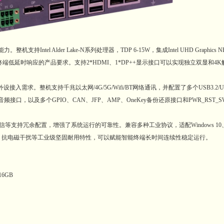
ntel Alder Lake-N系列处理器，TDP 6-15W，集成Intel UHD Graphi
能终端低延时响应的产品要求。支持2*HDMI、1*DP++显示接口可以实现独立双显和4
需求。整机支持千兆以太网/4G/5G/Wifi/BT网络通讯，并配置了多个USB3.2/US
ic in音频接口，以及多个GPIO、CAN、JFP、AMP、OneKey备份还原接口和PWR_RST
等支持冗余配置，增强了系统运行的可靠性。兼容多种工业协议，适配Windows 10、
震、抗电磁干扰等工业级坚固耐用特性，可以赋能智能终端长时间连续性稳定运行。
6GB