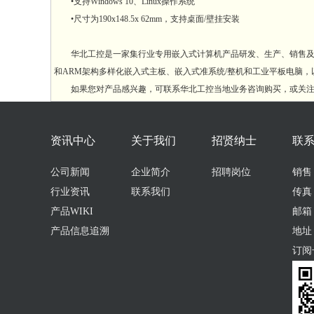
•支持Windows 10、Linux操作系统
•尺寸为190x148.5x 62mm，支持桌面/壁挂安装
华北工控是一家集行业专用嵌入式计算机产品研发、生产、销售及服务
和ARM架构多样化嵌入式主板、嵌入式准系统/整机和工业平板电脑
如果您对产品感兴趣，可联系华北工控当地业务咨询购买，或关注
资讯中心
关于我们
招贤纳士
联
公司新闻
企业简介
招聘岗位
销售：0
行业资讯
联系我们
传真：
产品WIKI
邮箱：s
产品信息追溯
地址
订阅