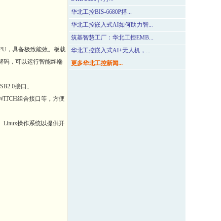
华北工控BIS-6680P搭...
华北工控嵌入式AI如何助力智...
筑基智慧工厂：华北工控EMB...
cs NPU，具备极致能效。板载
华北工控嵌入式AI+无人机，...
K解码，可以运行智能终端
更多华北工控新闻...
B2.0接口、
_SWITCH组合接口等，方便
Linux操作系统以提供开