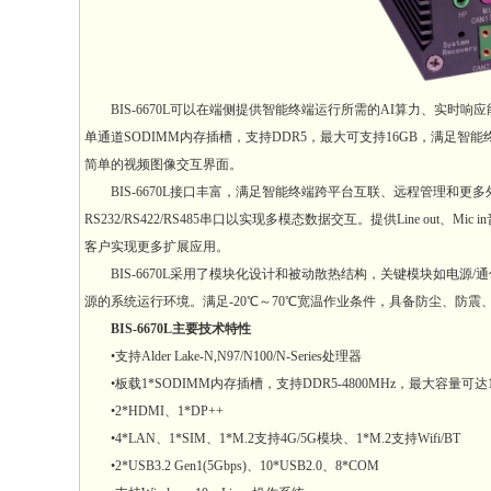
BIS-6670L可以在端侧提供智能终端运行所需的AI算力、实时响应能力。整机支持I
单通道SODIMM内存插槽，支持DDR5，最大可支持16GB，满足智
简单的视频图像交互界面。
BIS-6670L接口丰富，满足智能终端跨平台互联、远程管理和更多外设接入
RS232/RS422/RS485串口以实现多模态数据交互。提供Line out、M
客户实现更多扩展应用。
BIS-6670L采用了模块化设计和被动散热结构，关键模块如电源/通信
源的系统运行环境。满足-20℃～70℃宽温作业条件，具备防尘、防
BIS-6670L主要技术特性
•支持Alder Lake-N,N97/N100/N-Series处理器
•板载1*SODIMM内存插槽，支持DDR5-4800MHz，最大容量可达1
•2*HDMI、1*DP++
•4*LAN、1*SIM、1*M.2支持4G/5G模块、1*M.2支持Wifi/BT
•2*USB3.2 Gen1(5Gbps)、10*USB2.0、8*COM