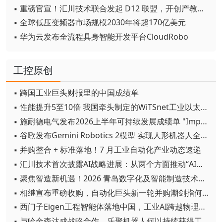
▪ 重磅官宣！汇川技术联合发起 D12 联盟，开创产教融合新范式
▪ 全球低压变频器市场规模2030年将超170亿美元
▪ 华为云发布全流程具身智能开发平台CloudRobo
工控原创
▪ 跨国工业巨头财报里的中国成绩单
▪ 性能提升5至10倍 我国牵头制定的WiTSnet工业以太网国际标准正式发布
▪ 施耐德电气发布2026上半年可持续发展成绩单 "Impact 2030"路线图开局稳健
▪ 谷歌发布Gemini Robotics 2模型 实现人形机器人全身智能控制突破
▪ 并购整合 + 标准落地！7 月工业自动化产业动态速递
▪ 汇川技术首次披露AI战略进展：从两个方面推动“AI业务化”落地
▪ 聚焦智造新机遇！2026 青岛数字化及智能制造技术论坛圆满落幕
▪ 相继宣布重磅收购，自动化巨头新一轮并购潮剑指何方？
▪ 西门子Eigen工程智能体落地中国，工业AI跨越物理世界“确定性”拐点
▪ 与哈金森达成战略合作，乐聚机器人何以持续获得工业巨头青睐？