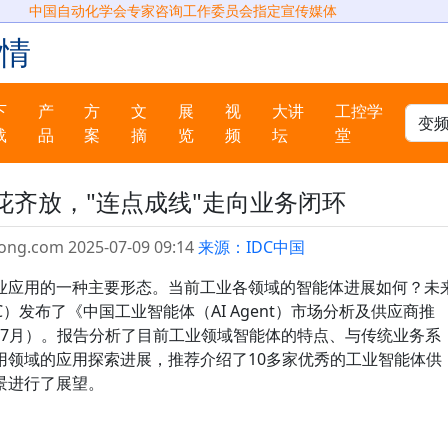
中国自动化学会专家咨询工作委员会指定宣传媒体
情
下
产
方
文
展
视
大讲
工控学
载
品
案
摘
览
频
坛
堂
花齐放，"连点成线"走向业务闭环
ong.com 2025-07-09 09:14
来源：IDC中国
业应用的一种主要形态。当前工业各领域的智能体进展如何？未
）发布了《中国工业智能体（AI Agent）市场分析及供应商推
，2025年7月）。报告分析了目前工业领域智能体的特点、与传统业务系
用领域的应用探索进展，推荐介绍了10多家优秀的工业智能体供
景进行了展望。