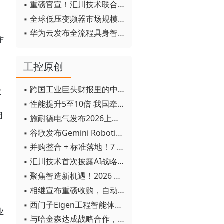
▪ 重磅官宣！汇川技术联合发起 D12 联盟，开创产教融合新范式
，
▪ 全球低压变频器市场规模2030年将超170亿美元
▪ 华为云发布全流程具身智能开发平台CloudRobo
作
工控原创
▪ 跨国工业巨头财报里的中国成绩单
业
▪ 性能提升5至10倍 我国牵头制定的WiTSnet工业以太网国际标准正式发布
用
▪ 施耐德电气发布2026上半年可持续发展成绩单 "Impact 2030"路线图开局稳健
▪ 谷歌发布Gemini Robotics 2模型 实现人形机器人全身智能控制突破
▪ 并购整合 + 标准落地！7 月工业自动化产业动态速递
▪ 汇川技术首次披露AI战略进展：从两个方面推动“AI业务化”落地
▪ 聚焦智造新机遇！2026 青岛数字化及智能制造技术论坛圆满落幕
▪ 相继宣布重磅收购，自动化巨头新一轮并购潮剑指何方？
▪ 西门子Eigen工程智能体落地中国，工业AI跨越物理世界“确定性”拐点
业
▪ 与哈金森达成战略合作，乐聚机器人何以持续获得工业巨头青睐？