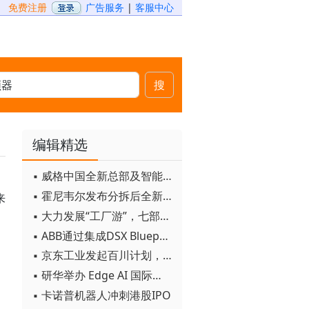
免费注册
广告服务
|
客服中心
搜
编辑精选
▪ 威格中国全新总部及智能工厂启用
▪ 霍尼韦尔发布分拆后全新品牌：霍尼韦尔科技与霍尼韦尔航空航天
来
▪ 大力发展“工厂游”，七部门联合发文！
▪ ABB通过集成DSX Blueprint AI基础设施，扩大与英伟达的合作
▪ 京东工业发起百川计划， 构建工业大模型新生态
▪ 研华举办 Edge AI 国际论坛
▪ 卡诺普机器人冲刺港股IPO