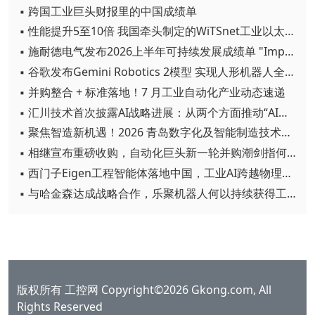
▪ 跨国工业巨头财报里的中国成绩单
▪ 性能提升5至10倍 我国牵头制定的WiTSnet工业以太网国际标准正式发布
▪ 施耐德电气发布2026上半年可持续发展成绩单 "Impact 2030"路线图开局稳健
▪ 谷歌发布Gemini Robotics 2模型 实现人形机器人全身智能控制突破
▪ 并购整合 + 标准落地！7 月工业自动化产业动态速递
▪ 汇川技术首次披露AI战略进展：从两个方面推动“AI业务化”落地
▪ 聚焦智造新机遇！2026 青岛数字化及智能制造技术论坛圆满落幕
▪ 相继宣布重磅收购，自动化巨头新一轮并购潮剑指何方？
▪ 西门子Eigen工程智能体落地中国，工业AI跨越物理世界“确定性”拐点
▪ 与哈金森达成战略合作，乐聚机器人何以持续获得工业巨头青睐？
版权所有 工控网 Copyright©2026 Gkong.com, All
Rights Reserved