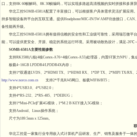
口，支持8K 60帧解码、8K 30帧编码，可以实现多路超高清视频的实时拼接和多
华北工控SOMB-6581A配置了丰富接口，可以根据客户具体需求灵活扩展应用。整板提供多个千
持多智能设备跨平台的互联互通。提供Headphone/MIC-IN/5W AMP功放接口，CAN
备性能再升级。
华北工控SOMB-6581A拥有值得信赖的安全性和工业级可靠性，采用瑞芯微平台处
能，可以提供更安全、开源、稳定的系统运行环境。采用被动散热设计，满足-20℃～7
SOMB-6581A主要性能参数
支持RK3588八核(4核Cortex-A76+4核Cortex-A55)处理器，内置6T算力NPU，集成
板载4~16GB LPDDR4/LPDDR4X内存；
支持1*双通道LVDS、2*HDMI TX、1*HDMI RX、1*DP TX、2*MIPI TX/RX、2
http://www.norco.com.cn
支持2*千兆RJ45网口、板载WIFI6/BT5；
支持4*USB3.0、4*USB2.0；
支持4*RS-232、2*RS-485、1*DEBUG；
支持1*Mini-PCIe扩展4G模块，1*M.2 B KEY接入5G模块；
支持Android、Linux操作系统；
尺寸为189.5mm x 125mm。
联系
华北工控是一家集行业专用嵌入式计算机产品研发、生产、销售及服务于一体的国家