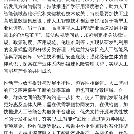
沿发展方向为指引，持续推进产学研用深度融合，助力人工
智能领域基础研究和关键核心技术攻关，特别是要加快工业
高质量数据集建设，使人工智能技术创新更好服务于新型工
业化进程。另一方面，高度重视人工智能产业高速发展中暴
露出的“信息茧房”、算法歧视等问题，加紧制定相关法律法
规、政策制度、应用规范、伦理准则等，实现从研发到利用
的全景式监测和分级分类管理；构建并持续扩充人工智能风
险典型案例库，守住技术创新安全底线；强化经营主体的自
律意识，探索在产业体系内部组建风险管理联盟，实现人工
智能与产业的共同成长。
推动产业效率提升与发展平衡性、包容性相促进。人工智能
的广泛应用催生了新的效率革命，但也可能导致区域、企
业、群体之间的数字鸿沟进一步扩大。使人工智能发展红利
更好惠及全体人民，需在供需双侧协同发力。在供给侧，加
快推进人工智能公共服务平台建设，优先支持开源与共性技
术的研发和应用，夯实“人工智能+”底座；通过算力券补贴、
专项基金、税收优惠等形式，帮助中小企业减轻数智化转型
压力，支持其深度融入人工智能产业生态。在需求侧，优先