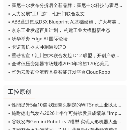
▪ 霍尼韦尔发布分拆后全新品牌：霍尼韦尔科技与霍尼韦尔航空航天
▪ 大力发展“工厂游”，七部门联合发文！
▪ ABB通过集成DSX Blueprint AI基础设施，扩大与英伟达的合作
▪ 京东工业发起百川计划， 构建工业大模型新生态
▪ 研华举办 Edge AI 国际论坛
▪ 卡诺普机器人冲刺港股IPO
▪ 重磅官宣！汇川技术联合发起 D12 联盟，开创产教融合新范式
▪ 全球低压变频器市场规模2030年将超170亿美元
▪ 华为云发布全流程具身智能开发平台CloudRobo
工控原创
▪ 性能提升5至10倍 我国牵头制定的WiTSnet工业以太网国际标准正式发布
▪ 施耐德电气发布2026上半年可持续发展成绩单 "Impact 2030"路线图开局稳健
▪ 谷歌发布Gemini Robotics 2模型 实现人形机器人全身智能控制突破
▪ 并购整合 + 标准落地！7 月工业自动化产业动态速递