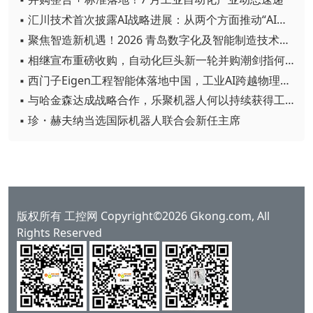
▪ 汇川技术首次披露AI战略进展：从两个方面推动“AI业务化”落地
▪ 聚焦智造新机遇！2026 青岛数字化及智能制造技术论坛圆满落幕
▪ 相继宣布重磅收购，自动化巨头新一轮并购潮剑指何方？
▪ 西门子Eigen工程智能体落地中国，工业AI跨越物理世界“确定性”拐点
▪ 与哈金森达成战略合作，乐聚机器人何以持续获得工业巨头青睐？
▪ 珍・赫夫纳当选国际机器人联合会新任主席
版权所有 工控网 Copyright©2026 Gkong.com, All
Rights Reserved