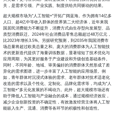
关，是需求引领、产业实践、制度供给共同驱动的结果。
超大规模市场为“人工智能+”开拓广阔蓝海。作为拥有14亿多
人口、超4亿中等收入群体的世界第二大经济体，近年来我
国居民消费能力不断提升，消费方式由生存型向发展型、品
质型消费跃迁。2024年社会消费品零售总额超过48万亿元，
比2023年增长3.5%。另据研究预测，到2035年我国消费市
场总量将超过欧美总量之和。庞大的消费群体为人工智能技
术的更新迭代提供了海量训练数据，显著缩短了技术优化与
应用周期，为其更好服务于产业建设和升级创造基础条件。
同时，不同年龄、地域、审美偏好的消费群体天然形成了差
异化的需求图谱，进一步丰富了人工智能的应用场景。例
如，青年群体对沉浸式体验的需求、老年群体对技术适老化
改造的需求以及个性化、定制化、品牌化需求等，均成为“人
工智能+”多元化发展的不竭动力。此外，超大规模市场还有
助于降低人工智能与产业融合的成本，通过规模经济效应，
减少企业创新投资的不确定性，有效激发经营主体将人工智
能嵌入生产、流通、消费等各环节的积极性和创造性。