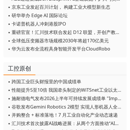
▪ 京东工业发起百川计划， 构建工业大模型新生态
▪ 研华举办 Edge AI 国际论坛
▪ 卡诺普机器人冲刺港股IPO
▪ 重磅官宣！汇川技术联合发起 D12 联盟，开创产教融合新范式
▪ 全球低压变频器市场规模2030年将超170亿美元
▪ 华为云发布全流程具身智能开发平台CloudRobo
工控原创
▪ 跨国工业巨头财报里的中国成绩单
▪ 性能提升5至10倍 我国牵头制定的WiTSnet工业以太网国际标准正式发布
▪ 施耐德电气发布2026上半年可持续发展成绩单 "Impact 2030"路线图开局稳健
▪ 谷歌发布Gemini Robotics 2模型 实现人形机器人全身智能控制突破
▪ 并购整合 + 标准落地！7 月工业自动化产业动态速递
▪ 汇川技术首次披露AI战略进展：从两个方面推动“AI业务化”落地