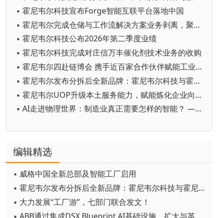
▪ 霍尼韦尔科技宣布Forge智能互联平台落地中国
▪ 霍尼韦尔完成仓储与工作流解决方案业务剥离，聚焦纯自动化战略
▪ 霍尼韦尔科技公布2026年第二季度业绩
▪ 霍尼韦尔科技完成对庄信万丰催化剂技术业务的收购
▪ 霍尼韦尔四赴链博会 携手近百家合作伙伴赋能工业自主化
▪ 霍尼韦尔发布分拆后全新品牌：霍尼韦尔科技与霍尼韦尔航空航天
▪ 霍尼韦尔UOP升级本土服务能力，赋能炼化企业向价值驱动转型
▪ AI走进物理世界：制造业真正需要怎样的智能？ ——霍尼韦尔余锋谈工业智能的本质、边界与实践
编辑精选
▪ 威格中国全新总部及智能工厂启用
▪ 霍尼韦尔发布分拆后全新品牌：霍尼韦尔科技与霍尼韦尔航空航天
▪ 大力发展“工厂游”，七部门联合发文！
▪ ABB通过集成DSX Blueprint AI基础设施，扩大与英伟达的合作