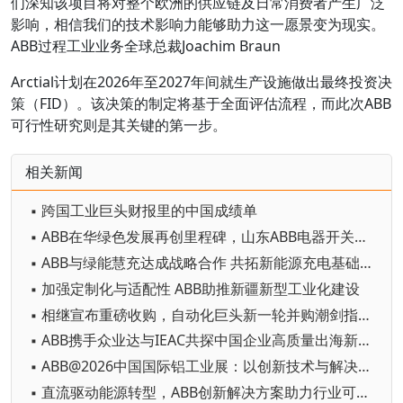
们深知该项目将对整个欧洲的供应链及日常消费者产生广泛
影响，相信我们的技术影响力能够助力这一愿景变为现实。
ABB过程工业业务全球总裁Joachim Braun
Arctial计划在2026年至2027年间就生产设施做出最终投资决
策（FID）。该决策的制定将基于全面评估流程，而此次ABB
可行性研究则是其关键的第一步。
相关新闻
▪ 跨国工业巨头财报里的中国成绩单
▪ ABB在华绿色发展再创里程碑，山东ABB电器开关有限公司获UL 2799 “铂金级” 认证
▪ ABB与绿能慧充达成战略合作 共拓新能源充电基础设施新机遇
▪ 加强定制化与适配性 ABB助推新疆新型工业化建设
▪ 相继宣布重磅收购，自动化巨头新一轮并购潮剑指何方？
▪ ABB携手众业达与IEAC共探中国企业高质量出海新路径
▪ ABB@2026中国国际铝工业展：以创新技术与解决方案赋能铝行业高质量发展
▪ 直流驱动能源转型，ABB创新解决方案助力行业可持续发展