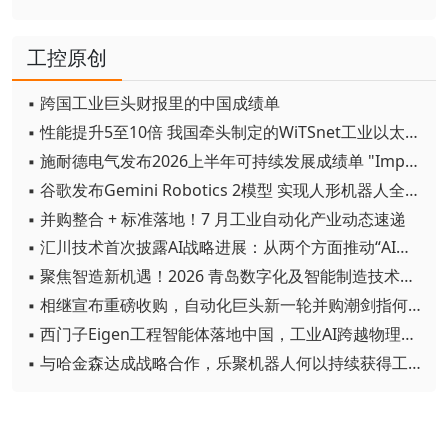
工控原创
▪ 跨国工业巨头财报里的中国成绩单
▪ 性能提升5至10倍 我国牵头制定的WiTSnet工业以太网国际标准正式发布
▪ 施耐德电气发布2026上半年可持续发展成绩单 "Impact 2030"路线图开局稳健
▪ 谷歌发布Gemini Robotics 2模型 实现人形机器人全身智能控制突破
▪ 并购整合 + 标准落地！7 月工业自动化产业动态速递
▪ 汇川技术首次披露AI战略进展：从两个方面推动“AI业务化”落地
▪ 聚焦智造新机遇！2026 青岛数字化及智能制造技术论坛圆满落幕
▪ 相继宣布重磅收购，自动化巨头新一轮并购潮剑指何方？
▪ 西门子Eigen工程智能体落地中国，工业AI跨越物理世界“确定性”拐点
▪ 与哈金森达成战略合作，乐聚机器人何以持续获得工业巨头青睐？