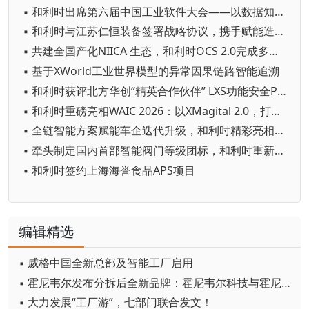
▪ 和利时出席第六届中国工业软件大会——以数据知识双轮驱动赋能工业AI革新
▪ 和利时与江苏仁恒装备签署战略协议，携手赋能造纸行业高质量发展
▪ 共建全国产化NIICA 生态，和利时OCS 2.0完成多厂商兼容认证
▪ 基于XWorld工业世界模型的异常因果链路智能追溯
▪ 和利时获评北方华创“精英合作伙伴” LXS功能安全PLC 护航半导体装备国产化
▪ 和利时重磅亮相WAIC 2026：以XMagital 2.0，打造“自由定义、自主运行”的智能工厂
▪ 全链智能方案赋能车企迭代升级，和利时精彩亮相“AMTS 2026”
▪ 牵头制定国内首部智能阀门等级团标，和利时重新定义“智能”新赛道
▪ 和利时签约上海海誉食品APS项目
编辑精选
▪ 威格中国全新总部及智能工厂启用
▪ 霍尼韦尔发布分拆后全新品牌：霍尼韦尔科技与霍尼韦尔航空航天
▪ 大力发展“工厂游”，七部门联合发文！