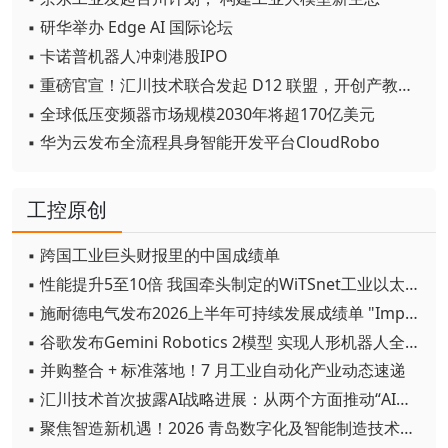
▪ 研华举办 Edge AI 国际论坛
▪ 卡诺普机器人冲刺港股IPO
▪ 重磅官宣！汇川技术联合发起 D12 联盟，开创产教融合新范式
▪ 全球低压变频器市场规模2030年将超170亿美元
▪ 华为云发布全流程具身智能开发平台CloudRobo
工控原创
▪ 跨国工业巨头财报里的中国成绩单
▪ 性能提升5至10倍 我国牵头制定的WiTSnet工业以太网国际标准正式发布
▪ 施耐德电气发布2026上半年可持续发展成绩单 "Impact 2030"路线图开局稳健
▪ 谷歌发布Gemini Robotics 2模型 实现人形机器人全身智能控制突破
▪ 并购整合 + 标准落地！7 月工业自动化产业动态速递
▪ 汇川技术首次披露AI战略进展：从两个方面推动“AI业务化”落地
▪ 聚焦智造新机遇！2026 青岛数字化及智能制造技术论坛圆满落幕