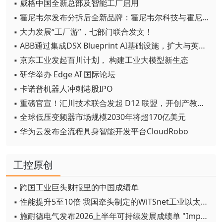
▪ 威格中国全新总部及智能工厂启用
▪ 霍尼韦尔发布分拆后全新品牌：霍尼韦尔科技与霍尼韦尔航空航天
▪ 大力发展“工厂游”，七部门联合发文！
▪ ABB通过集成DSX Blueprint AI基础设施，扩大与英伟达的合作
▪ 京东工业发起百川计划， 构建工业大模型新生态
▪ 研华举办 Edge AI 国际论坛
▪ 卡诺普机器人冲刺港股IPO
▪ 重磅官宣！汇川技术联合发起 D12 联盟，开创产教融合新范式
▪ 全球低压变频器市场规模2030年将超170亿美元
▪ 华为云发布全流程具身智能开发平台CloudRobo
工控原创
▪ 跨国工业巨头财报里的中国成绩单
▪ 性能提升5至10倍 我国牵头制定的WiTSnet工业以太网国际标准正式发布
▪ 施耐德电气发布2026上半年可持续发展成绩单 "Impact 2030"路线图开局稳健