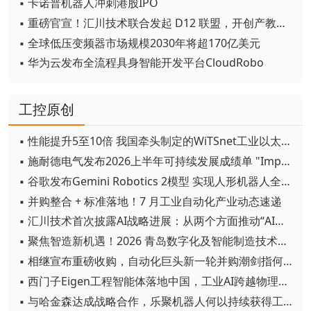
▪ 卡诺普机器人冲刺港股IPO
▪ 重磅官宣！汇川技术联合发起 D12 联盟，开创产教融合新范式
▪ 全球低压变频器市场规模2030年将超170亿美元
▪ 华为云发布全流程具身智能开发平台CloudRobo
工控原创
▪ 性能提升5至10倍 我国牵头制定的WiTSnet工业以太网国际标准正式发布
▪ 施耐德电气发布2026上半年可持续发展成绩单 "Impact 2030"路线图开局稳健
▪ 谷歌发布Gemini Robotics 2模型 实现人形机器人全身智能控制突破
▪ 并购整合 + 标准落地！7 月工业自动化产业动态速递
▪ 汇川技术首次披露AI战略进展：从两个方面推动“AI业务化”落地
▪ 聚焦智造新机遇！2026 青岛数字化及智能制造技术论坛圆满落幕
▪ 相继宣布重磅收购，自动化巨头新一轮并购潮剑指何方？
▪ 西门子Eigen工程智能体落地中国，工业AI跨越物理世界“确定性”拐点
▪ 与哈金森达成战略合作，乐聚机器人何以持续获得工业巨头青睐？