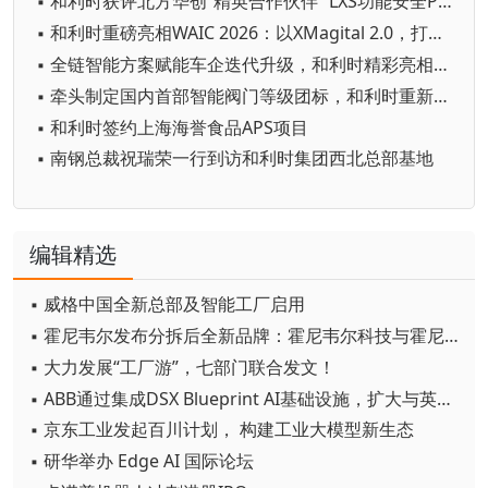
▪ 和利时获评北方华创“精英合作伙伴” LXS功能安全PLC 护航半导体装备国产化
▪ 和利时重磅亮相WAIC 2026：以XMagital 2.0，打造“自由定义、自主运行”的智能工厂
▪ 全链智能方案赋能车企迭代升级，和利时精彩亮相“AMTS 2026”
▪ 牵头制定国内首部智能阀门等级团标，和利时重新定义“智能”新赛道
▪ 和利时签约上海海誉食品APS项目
▪ 南钢总裁祝瑞荣一行到访和利时集团西北总部基地
编辑精选
▪ 威格中国全新总部及智能工厂启用
▪ 霍尼韦尔发布分拆后全新品牌：霍尼韦尔科技与霍尼韦尔航空航天
▪ 大力发展“工厂游”，七部门联合发文！
▪ ABB通过集成DSX Blueprint AI基础设施，扩大与英伟达的合作
▪ 京东工业发起百川计划， 构建工业大模型新生态
▪ 研华举办 Edge AI 国际论坛