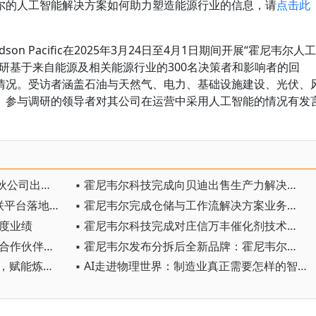
尔的人工智能解决方案如何助力塑造能源行业的信息，请
点击此
n Pacific在2025年3月24日至4月1日期间开展“霍尼韦尔人工
研基于来自能源及相关能源行业的300名决策者和影响者的回
情况。受访者涵盖石油与天然气、电力、基础设施建设、光伏、
。参与调研的领导者对其公司在运营中采用人工智能的情况有发
▪ 霍尼韦尔科技完成向美国实业合伙公司出售仓储与工作流解决方案业务
▪ 霍尼韦尔科技完成向贝迪出售生产力解决方案与服务业务
▪ 霍尼韦尔科技宣布Forge智能互联平台落地中国
▪ 霍尼韦尔完成仓储与工作流解决方案业务剥离，聚焦纯自动化战略
季度业绩
▪ 霍尼韦尔科技完成对庄信万丰催化剂技术业务的收购
▪ 霍尼韦尔四赴链博会 携手近百家合作伙伴赋能工业自主化
▪ 霍尼韦尔发布分拆后全新品牌：霍尼韦尔科技与霍尼韦尔航空航天
▪ 霍尼韦尔UOP升级本土服务能力，赋能炼化企业向价值驱动转型
▪ AI走进物理世界：制造业真正需要怎样的智能？ ——霍尼韦尔余锋谈工业智能的本质、边界与实践