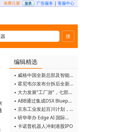
免费注册
广告服务
|
客服中心
搜
编辑精选
▪ 威格中国全新总部及智能工厂启用
▪ 霍尼韦尔发布分拆后全新品牌：霍尼韦尔科技与霍尼韦尔航空航天
▪ 大力发展“工厂游”，七部门联合发文！
▪ ABB通过集成DSX Blueprint AI基础设施，扩大与英伟达的合作
求
▪ 京东工业发起百川计划， 构建工业大模型新生态
通
▪ 研华举办 Edge AI 国际论坛
▪ 卡诺普机器人冲刺港股IPO
为