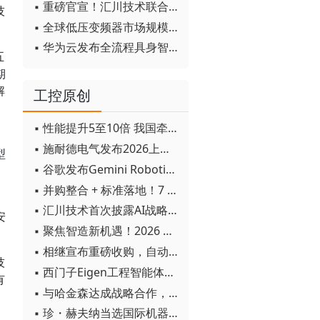
▪ 重磅官宣！汇川技术联合发起 D12 联盟，开创产教融合新范式
技
▪ 全球低压变频器市场规模2030年将超170亿美元
▪ 华为云发布全流程具身智能开发平台CloudRobo
五
期
解
工控原创
▪ 性能提升5至10倍 我国牵头制定的WiTSnet工业以太网国际标准正式发布
▪ 施耐德电气发布2026上半年可持续发展成绩单 "Impact 2030"路线图开局稳健
型
▪ 谷歌发布Gemini Robotics 2模型 实现人形机器人全身智能控制突破
▪ 并购整合 + 标准落地！7 月工业自动化产业动态速递
▪ 汇川技术首次披露AI战略进展：从两个方面推动“AI业务化”落地
安
▪ 聚焦智造新机遇！2026 青岛数字化及智能制造技术论坛圆满落幕
▪ 相继宣布重磅收购，自动化巨头新一轮并购潮剑指何方？
技
▪ 西门子Eigen工程智能体落地中国，工业AI跨越物理世界“确定性”拐点
有
▪ 与哈金森达成战略合作，乐聚机器人何以持续获得工业巨头青睐？
▪ 珍・赫夫纳当选国际机器人联合会新任主席