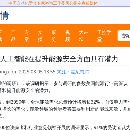
中国自动化学会专家咨询工作委员会指定宣传媒体
情
下
产
方
文
展
视
大讲
工控学
载
品
案
摘
览
频
坛
堂
人工智能在提升能源安全方面具有潜力
ong.com 2025-08-05 13:55
来源：霍尼韦尔
业的调研》，该调研揭示，参与调研的多数美国能源行业高管认
善和提升能源安全的潜力。
告，到2050年，全球能源需求总量预计将增长32%，而仅电力需
日益增长的需求，能源领域的领导者将需要利用新的能源来源，并
营。
00位决策者和行业意见领袖开展的调研显示，91%的受访者认