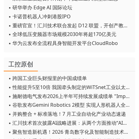
▪ 研华举办 Edge AI 国际论坛
▪ 卡诺普机器人冲刺港股IPO
▪ 重磅官宣！汇川技术联合发起 D12 联盟，开创产教融合新范式
▪ 全球低压变频器市场规模2030年将超170亿美元
▪ 华为云发布全流程具身智能开发平台CloudRobo
工控原创
▪ 跨国工业巨头财报里的中国成绩单
▪ 性能提升5至10倍 我国牵头制定的WiTSnet工业以太网国际标准正式发布
▪ 施耐德电气发布2026上半年可持续发展成绩单 "Impact 2030"路线图开局稳健
▪ 谷歌发布Gemini Robotics 2模型 实现人形机器人全身智能控制突破
▪ 并购整合 + 标准落地！7 月工业自动化产业动态速递
▪ 汇川技术首次披露AI战略进展：从两个方面推动“AI业务化”落地
▪ 聚焦智造新机遇！2026 青岛数字化及智能制造技术论坛圆满落幕