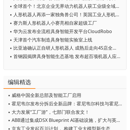
▪ 全球首个！北京企业无界动力机器人获工业级全域CE认证
▪ 人形机器人再添一家独角兽公司！英国工业人形机器人初创公司Humanoid融资1.33亿欧元
▪ 赛力斯人形机器人小赛亮相自家超级工厂
▪ 华为云发布全流程具身智能开发平台CloudRobo
▪ 天津首个汽车制造具身智能实验室上线
▪ 比亚迪确认正自研人形机器人 成熟后走向4S店全网开售
▪ 首钢园揭牌具身智能生态基地 发布超百项机器人应用需求
编辑精选
▪ 威格中国全新总部及智能工厂启用
▪ 霍尼韦尔发布分拆后全新品牌：霍尼韦尔科技与霍尼韦尔航空航天
▪ 大力发展“工厂游”，七部门联合发文！
▪ ABB通过集成DSX Blueprint AI基础设施，扩大与英伟达的合作
▪ 京东工业发起百川计划， 构建工业大模型新生态