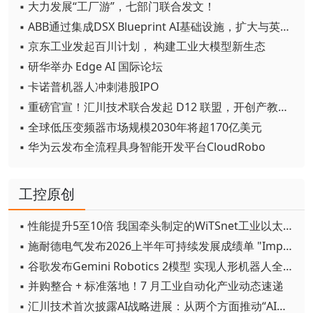
▪ 大力发展“工厂游”，七部门联合发文！
▪ ABB通过集成DSX Blueprint AI基础设施，扩大与英伟达的合作
▪ 京东工业发起百川计划， 构建工业大模型新生态
▪ 研华举办 Edge AI 国际论坛
▪ 卡诺普机器人冲刺港股IPO
▪ 重磅官宣！汇川技术联合发起 D12 联盟，开创产教融合新范式
▪ 全球低压变频器市场规模2030年将超170亿美元
▪ 华为云发布全流程具身智能开发平台CloudRobo
工控原创
▪ 性能提升5至10倍 我国牵头制定的WiTSnet工业以太网国际标准正式发布
▪ 施耐德电气发布2026上半年可持续发展成绩单 "Impact 2030"路线图开局稳健
▪ 谷歌发布Gemini Robotics 2模型 实现人形机器人全身智能控制突破
▪ 并购整合 + 标准落地！7 月工业自动化产业动态速递
▪ 汇川技术首次披露AI战略进展：从两个方面推动“AI业务化”落地