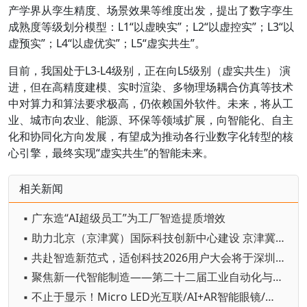
产学界从孪生精度、场景效果等维度出发，提出了数字孪生
成熟度等级划分模型：L1“以虚映实”；L2“以虚控实”；L3“以
虚预实”；L4“以虚优实”；L5“虚实共生”。
目前，我国处于L3-L4级别，正在向L5级别（虚实共生） 演
进，但在高精度建模、实时渲染、多物理场耦合仿真等技术
中对算力和算法要求极高，仍依赖国外软件。未来，将从工
业、城市向农业、能源、环保等领域扩展，向智能化、自主
化和协同化方向发展，有望成为推动各行业数字化转型的核
心引擎，最终实现“虚实共生”的智能未来。
相关新闻
▪ 广东造“AI超级员工”为工厂智造提质增效
▪ 助力北京（京津冀）国际科技创新中心建设 京津冀成立机器人产业链联盟
▪ 共赴智造新范式，适创科技2026用户大会将于深圳启幕
▪ 聚焦新一代智能制造——第二十二届工业自动化与标准化研讨会在京举办
▪ 不止于显示！Micro LED光互联/AI+AR智能眼镜/玻璃基板TGV等全新赛道集中亮相，创新动能尽在2026深圳国际全触与显示展