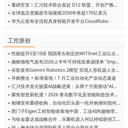
▪ 重磅官宣！汇川技术联合发起 D12 联盟，开创产教融合新范式
▪ 全球低压变频器市场规模2030年将超170亿美元
▪ 华为云发布全流程具身智能开发平台CloudRobo
工控原创
▪ 性能提升5至10倍 我国牵头制定的WiTSnet工业以太网国际标准正式发布
▪ 施耐德电气发布2026上半年可持续发展成绩单 "Impact 2030"路线图开局稳健
▪ 谷歌发布Gemini Robotics 2模型 实现人形机器人全身智能控制突破
▪ 并购整合 + 标准落地！7 月工业自动化产业动态速递
▪ 汇川技术首次披露AI战略进展：从两个方面推动“AI业务化”落地
▪ 聚焦智造新机遇！2026 青岛数字化及智能制造技术论坛圆满落幕
▪ 相继宣布重磅收购，自动化巨头新一轮并购潮剑指何方？
▪ 西门子Eigen工程智能体落地中国，工业AI跨越物理世界“确定性”拐点
▪ 与哈金森达成战略合作，乐聚机器人何以持续获得工业巨头青睐？
▪ 珍・赫夫纳当选国际机器人联合会新任主席