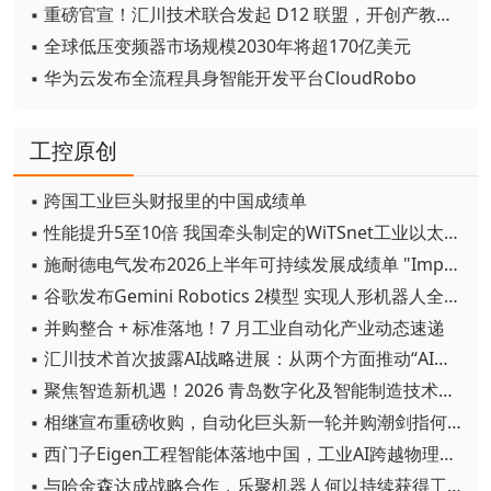
▪ 重磅官宣！汇川技术联合发起 D12 联盟，开创产教融合新范式
▪ 全球低压变频器市场规模2030年将超170亿美元
▪ 华为云发布全流程具身智能开发平台CloudRobo
工控原创
▪ 跨国工业巨头财报里的中国成绩单
▪ 性能提升5至10倍 我国牵头制定的WiTSnet工业以太网国际标准正式发布
▪ 施耐德电气发布2026上半年可持续发展成绩单 "Impact 2030"路线图开局稳健
▪ 谷歌发布Gemini Robotics 2模型 实现人形机器人全身智能控制突破
▪ 并购整合 + 标准落地！7 月工业自动化产业动态速递
▪ 汇川技术首次披露AI战略进展：从两个方面推动“AI业务化”落地
▪ 聚焦智造新机遇！2026 青岛数字化及智能制造技术论坛圆满落幕
▪ 相继宣布重磅收购，自动化巨头新一轮并购潮剑指何方？
▪ 西门子Eigen工程智能体落地中国，工业AI跨越物理世界“确定性”拐点
▪ 与哈金森达成战略合作，乐聚机器人何以持续获得工业巨头青睐？