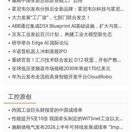
▪ 威格中国全新总部及智能工厂启用
▪ 霍尼韦尔发布分拆后全新品牌：霍尼韦尔科技与霍尼韦尔航空航天
▪ 大力发展“工厂游”，七部门联合发文！
▪ ABB通过集成DSX Blueprint AI基础设施，扩大与英伟达的合作
▪ 京东工业发起百川计划， 构建工业大模型新生态
▪ 研华举办 Edge AI 国际论坛
▪ 卡诺普机器人冲刺港股IPO
▪ 重磅官宣！汇川技术联合发起 D12 联盟，开创产教融合新范式
▪ 全球低压变频器市场规模2030年将超170亿美元
▪ 华为云发布全流程具身智能开发平台CloudRobo
工控原创
▪ 跨国工业巨头财报里的中国成绩单
▪ 性能提升5至10倍 我国牵头制定的WiTSnet工业以太网国际标准正式发布
▪ 施耐德电气发布2026上半年可持续发展成绩单 "Impact 2030"路线图开局稳健