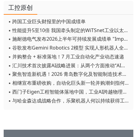
工控原创
▪ 跨国工业巨头财报里的中国成绩单
▪ 性能提升5至10倍 我国牵头制定的WiTSnet工业以太网国际标准正式发布
▪ 施耐德电气发布2026上半年可持续发展成绩单 "Impact 2030"路线图开局稳健
▪ 谷歌发布Gemini Robotics 2模型 实现人形机器人全身智能控制突破
▪ 并购整合 + 标准落地！7 月工业自动化产业动态速递
▪ 汇川技术首次披露AI战略进展：从两个方面推动“AI业务化”落地
▪ 聚焦智造新机遇！2026 青岛数字化及智能制造技术论坛圆满落幕
▪ 相继宣布重磅收购，自动化巨头新一轮并购潮剑指何方？
▪ 西门子Eigen工程智能体落地中国，工业AI跨越物理世界“确定性”拐点
▪ 与哈金森达成战略合作，乐聚机器人何以持续获得工业巨头青睐？