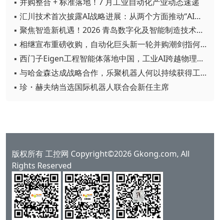
▪ 并购整合 + 标准落地！7 月工业自动化产业动态速递
▪ 汇川技术首次披露AI战略进展：从两个方面推动“AI业务化”落地
▪ 聚焦智造新机遇！2026 青岛数字化及智能制造技术论坛圆满落幕
▪ 相继宣布重磅收购，自动化巨头新一轮并购潮剑指何方？
▪ 西门子Eigen工程智能体落地中国，工业AI跨越物理世界“确定性”拐点
▪ 与哈金森达成战略合作，乐聚机器人何以持续获得工业巨头青睐？
▪ 珍・赫夫纳当选国际机器人联合会新任主席
版权所有 工控网 Copyright©2026 Gkong.com, All
Rights Reserved