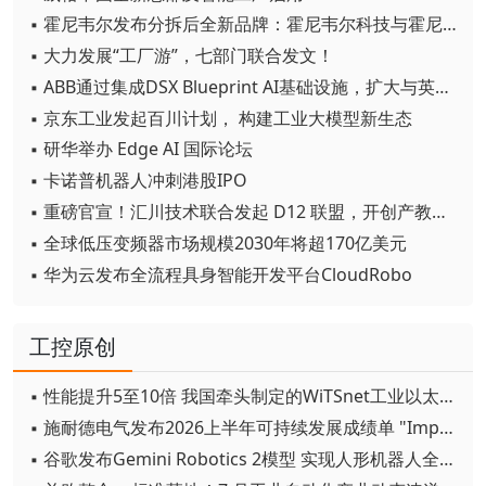
▪ 霍尼韦尔发布分拆后全新品牌：霍尼韦尔科技与霍尼韦尔航空航天
▪ 大力发展“工厂游”，七部门联合发文！
▪ ABB通过集成DSX Blueprint AI基础设施，扩大与英伟达的合作
▪ 京东工业发起百川计划， 构建工业大模型新生态
▪ 研华举办 Edge AI 国际论坛
▪ 卡诺普机器人冲刺港股IPO
▪ 重磅官宣！汇川技术联合发起 D12 联盟，开创产教融合新范式
▪ 全球低压变频器市场规模2030年将超170亿美元
▪ 华为云发布全流程具身智能开发平台CloudRobo
工控原创
▪ 性能提升5至10倍 我国牵头制定的WiTSnet工业以太网国际标准正式发布
▪ 施耐德电气发布2026上半年可持续发展成绩单 "Impact 2030"路线图开局稳健
▪ 谷歌发布Gemini Robotics 2模型 实现人形机器人全身智能控制突破