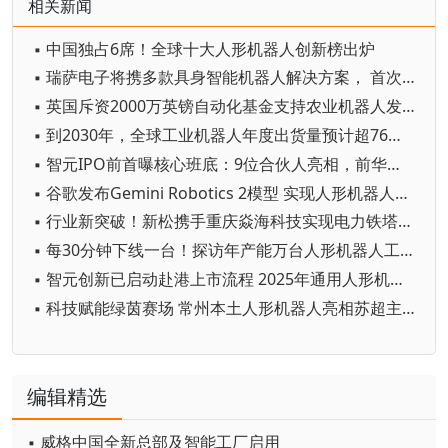
相关新闻
▪ 中国独占6席！全球十大人形机器人创新榜出炉
▪ 瑞萨电子将携多款具身智能机器人解决方案， 首次亮相2026中国具身智能机器人产业大会
▪ 英国斥资2000万英镑自动化基金支持农业机器人发展
▪ 到2030年，全球工业机器人年度出货量预计超76万台
▪ 智元IPO前首曝核心班底：9位合伙人亮相，前华为谷歌腾讯高管集结
▪ 谷歌发布Gemini Robotics 2模型 实现人形机器人全身智能控制突破
▪ 行业新突破！新松携手重庆焱海科技实现电力铁塔塔脚等级焊缝智能焊接
▪ 每30分钟下线一台！探访年产能万台人形机器人工厂
▪ 智元创新已启动赴港上市流程 2025年通用人形机器人出货量超5100台
▪ 科技赋能绿茵赛场 常州本土人形机器人亮相苏超主场
编辑精选
▪ 威格中国全新总部及智能工厂启用