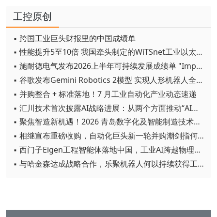
工控原创
▪ 跨国工业巨头财报里的中国成绩单
▪ 性能提升5至10倍 我国牵头制定的WiTSnet工业以太网国际标准正式发布
▪ 施耐德电气发布2026上半年可持续发展成绩单 "Impact 2030"路线图开局稳健
▪ 谷歌发布Gemini Robotics 2模型 实现人形机器人全身智能控制突破
▪ 并购整合 + 标准落地！7 月工业自动化产业动态速递
▪ 汇川技术首次披露AI战略进展：从两个方面推动“AI业务化”落地
▪ 聚焦智造新机遇！2026 青岛数字化及智能制造技术论坛圆满落幕
▪ 相继宣布重磅收购，自动化巨头新一轮并购潮剑指何方？
▪ 西门子Eigen工程智能体落地中国，工业AI跨越物理世界“确定性”拐点
▪ 与哈金森达成战略合作，乐聚机器人何以持续获得工业巨头青睐？