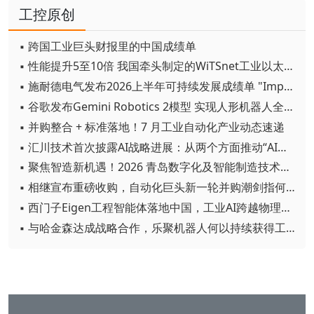
工控原创
▪ 跨国工业巨头财报里的中国成绩单
▪ 性能提升5至10倍 我国牵头制定的WiTSnet工业以太网国际标准正式发布
▪ 施耐德电气发布2026上半年可持续发展成绩单 "Impact 2030"路线图开局稳健
▪ 谷歌发布Gemini Robotics 2模型 实现人形机器人全身智能控制突破
▪ 并购整合 + 标准落地！7 月工业自动化产业动态速递
▪ 汇川技术首次披露AI战略进展：从两个方面推动“AI业务化”落地
▪ 聚焦智造新机遇！2026 青岛数字化及智能制造技术论坛圆满落幕
▪ 相继宣布重磅收购，自动化巨头新一轮并购潮剑指何方？
▪ 西门子Eigen工程智能体落地中国，工业AI跨越物理世界“确定性”拐点
▪ 与哈金森达成战略合作，乐聚机器人何以持续获得工业巨头青睐？