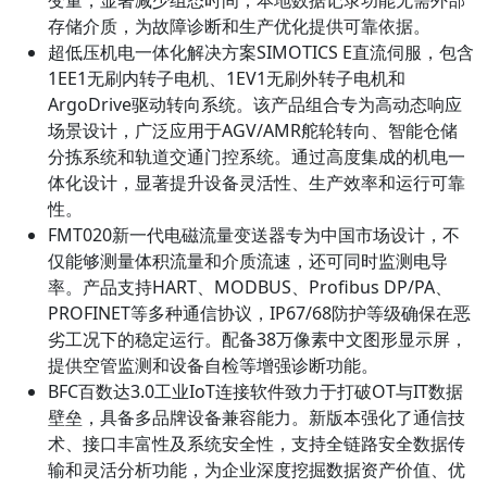
存储介质，为故障诊断和生产优化提供可靠依据。
超低压机电一体化解决方案SIMOTICS E直流伺服​​，包含
1EE1无刷内转子电机、1EV1无刷外转子电机和
ArgoDrive驱动转向系统。该产品组合专为高动态响应
场景设计，广泛应用于AGV/AMR舵轮转向、智能仓储
分拣系统和轨道交通门控系统。通过高度集成的机电一
体化设计，显著提升设备灵活性、生产效率和运行可靠
性。
​​FMT020新一代电磁流量变送器​​专为中国市场设计，不
仅能够测量体积流量和介质流速，还可同时监测电导
率。产品支持HART、MODBUS、Profibus DP/PA、
PROFINET等多种通信协议，IP67/68防护等级确保在恶
劣工况下的稳定运行。配备38万像素中文图形显示屏，
提供空管监测和设备自检等增强诊断功能。
​​BFC百数达3.0工业IoT连接软件​​致力于打破OT与IT数据
壁垒，具备多品牌设备兼容能力。新版本强化了通信技
术、接口丰富性及系统安全性，支持全链路安全数据传
输和灵活分析功能，为企业深度挖掘数据资产价值、优