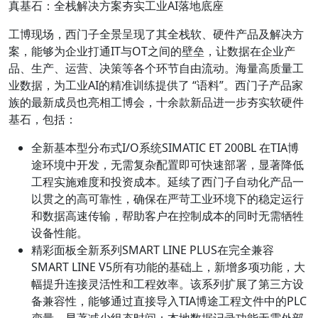
真基石：全栈解决方案夯实工业AI落地底座​
工博现场，西门子全景呈现了其全栈软、硬件产品及解决方
案，能够为企业打通IT与OT之间的壁垒，让数据在企业产
品、生产、运营、决策等各个环节自由流动。海量高质量工
业数据，为工业AI的精准训练提供了 “语料”。西门子产品家
族的最新成员也亮相工博会，十余款新品进一步夯实软硬件
基石，包括：
全新基本型分布式I/O系统SIMATIC ET 200BL 在TIA博
途环境中开发，无需复杂配置即可快速部署，显著降低
工程实施难度和投资成本。延续了西门子自动化产品一
以贯之的高可靠性，确保在严苛工业环境下的稳定运行
和数据高速传输，帮助客户在控制成本的同时无需牺牲
设备性能。
精彩面板全新系列SMART LINE PLUS在完全兼容
SMART LINE V5所有功能的基础上，新增多项功能，大
幅提升连接灵活性和工程效率。该系列扩展了第三方设
备兼容性，能够通过直接导入TIA博途工程文件中的PLC
变量，显著减少组态时间；本地数据记录功能无需外部