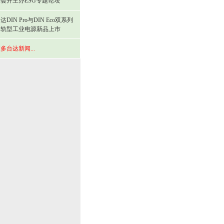
会并主办ESG专题论坛
达DIN Pro与DIN Eco双系列
导轨型工业电源新品上市
多台达新闻...