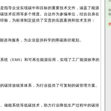
大
》是指导企业实现碳中和目标的重要技术文件，涵盖了能源
台
低碳技术应用等多个维度。台达作为参编单位，结合自身在
富经验，为标准制定提供了宝贵的实践案例和技术支持：
更
节能咨询服务，为企业提供科学的降碳路径规划。
系统（EMS）和可再生能源应用，实现了工厂能源效率的
期的碳排放核算体系，为行业提供了可复制的碳管理方案。
备、储能系统等低碳技术，助力行业降低生产过程中的碳排