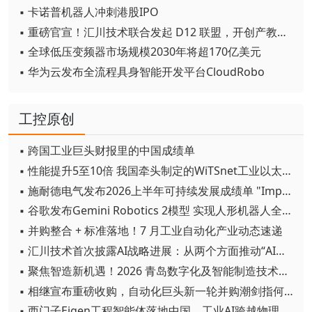
▪ 卡诺普机器人冲刺港股IPO
▪ 重磅官宣！汇川技术联合发起 D12 联盟，开创产教融合新范式
▪ 全球低压变频器市场规模2030年将超170亿美元
▪ 华为云发布全流程具身智能开发平台CloudRobo
工控原创
▪ 跨国工业巨头财报里的中国成绩单
▪ 性能提升5至10倍 我国牵头制定的WiTSnet工业以太网国际标准正式发布
▪ 施耐德电气发布2026上半年可持续发展成绩单 "Impact 2030"路线图开局稳健
▪ 谷歌发布Gemini Robotics 2模型 实现人形机器人全身智能控制突破
▪ 并购整合 + 标准落地！7 月工业自动化产业动态速递
▪ 汇川技术首次披露AI战略进展：从两个方面推动“AI业务化”落地
▪ 聚焦智造新机遇！2026 青岛数字化及智能制造技术论坛圆满落幕
▪ 相继宣布重磅收购，自动化巨头新一轮并购潮剑指何方？
▪ 西门子Eigen工程智能体落地中国，工业AI跨越物理世界“确定性”拐点