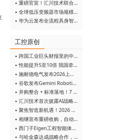
▪ 重磅官宣！汇川技术联合发起 D12 联盟，开创产教融合新范式
▪ 全球低压变频器市场规模2030年将超170亿美元
支
▪ 华为云发布全流程具身智能开发平台CloudRobo
工控原创
▪ 跨国工业巨头财报里的中国成绩单
▪ 性能提升5至10倍 我国牵头制定的WiTSnet工业以太网国际标准正式发布
▪ 施耐德电气发布2026上半年可持续发展成绩单 "Impact 2030"路线图开局稳健
▪ 谷歌发布Gemini Robotics 2模型 实现人形机器人全身智能控制突破
▪ 并购整合 + 标准落地！7 月工业自动化产业动态速递
▪ 汇川技术首次披露AI战略进展：从两个方面推动“AI业务化”落地
▪ 聚焦智造新机遇！2026 青岛数字化及智能制造技术论坛圆满落幕
▪ 相继宣布重磅收购，自动化巨头新一轮并购潮剑指何方？
▪ 西门子Eigen工程智能体落地中国，工业AI跨越物理世界“确定性”拐点
▪ 与哈金森达成战略合作，乐聚机器人何以持续获得工业巨头青睐？