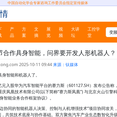
中国自动化学会专家咨询工作委员会指定宣传媒体
情
下
产
方
文
展
视
大讲
工控学
载
品
案
摘
览
频
坛
堂
节合作具身智能，问界要开发人形机器人？
kong.com 2025-10-11 09:44
来源：钛媒体
具身智能和机器人了。
亿元入股华为汽车智能平台的赛力斯（601127.SH）发布公告称
庆凤凰技术有限公司(以下简称“赛力斯凤凰”) 与北京火山引擎
《具身智能业务合作框架协议》。
云边协同的智能机器人决策、控制与人机增强技术”项目协同攻关
机制，共筑技术底座与协作基础。双方聚焦汽车产业生态数智化升