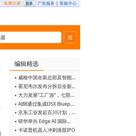
免费注册
广告服务
|
客服中心
搜
编辑精选
▪ 威格中国全新总部及智能工厂启用
▪ 霍尼韦尔发布分拆后全新品牌：霍尼韦尔科技与霍尼韦尔航空航天
▪ 大力发展“工厂游”，七部门联合发文！
，
▪ ABB通过集成DSX Blueprint AI基础设施，扩大与英伟达的合作
科
▪ 京东工业发起百川计划， 构建工业大模型新生态
▪ 研华举办 Edge AI 国际论坛
，
▪ 卡诺普机器人冲刺港股IPO
级