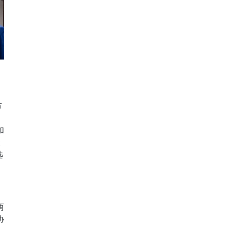
节
的
和
聚
选
两
协