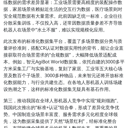
练数据的需求差异显著：工业场景需要高精度的装配操作数
据，家居场景依赖贴近生活的交互行为数据，医疗场景则对
安全规范数据有大量需求。此前因缺乏统一标准，企业往往
分散采集训练，不仅投入高，还常因数据质量参差不齐导致
机器人在场景中“水土不服”，难以实现规模化应用。
此次发布的标准化数据集平台，覆盖了多场景数据分类与质
量评价准则，搭配CR认证对数据实用性的背书，能让企业直
接获取符合场景需求的“合规数据”，大幅降低场景适配成
本。例如，智元AgiBot World数据集，依托自建的3000多平
方米采集工厂与实验基地，复刻了家居、工业等五大核心场
景及数百个子场景、3000多种物品，未来智元还将开放标准
化数据能力，与行业共建生态。在各地人形机器人训练场建
设热潮之下，这样的标准化数据集无疑具有基石作用。
第三，推动我国在全球人形机器人竞争中实现“规则领跑”。
我国此次推出的“标准+认证”组合拳，形成了差异化竞争优
势。中国制造业场景丰富度、服务需求多元化程度全球领
先，这为数据采集提供了天然“场景红利”，经标准化整合
后，有望构建全球最多元的机器人数据生态。更重要的是，