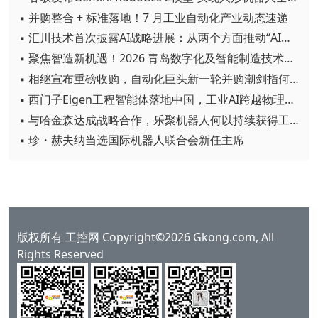
▪ 并购整合 + 标准落地！7 月工业自动化产业动态速递
▪ 汇川技术首次披露AI战略进展：从两个方面推动“AI业务化”落地
▪ 聚焦智造新机遇！2026 青岛数字化及智能制造技术论坛圆满落幕
▪ 相继宣布重磅收购，自动化巨头新一轮并购潮剑指何方？
▪ 西门子Eigen工程智能体落地中国，工业AI跨越物理世界“确定性”拐点
▪ 与哈金森达成战略合作，乐聚机器人何以持续获得工业巨头青睐？
▪ 珍・赫夫纳当选国际机器人联合会新任主席
版权所有 工控网 Copyright©2026 Gkong.com, All
Rights Reserved