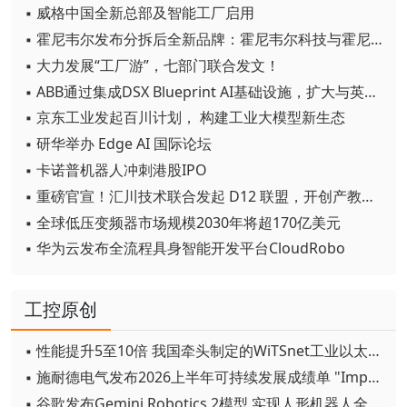
▪ 威格中国全新总部及智能工厂启用
▪ 霍尼韦尔发布分拆后全新品牌：霍尼韦尔科技与霍尼韦尔航空航天
▪ 大力发展“工厂游”，七部门联合发文！
▪ ABB通过集成DSX Blueprint AI基础设施，扩大与英伟达的合作
▪ 京东工业发起百川计划， 构建工业大模型新生态
▪ 研华举办 Edge AI 国际论坛
▪ 卡诺普机器人冲刺港股IPO
▪ 重磅官宣！汇川技术联合发起 D12 联盟，开创产教融合新范式
▪ 全球低压变频器市场规模2030年将超170亿美元
▪ 华为云发布全流程具身智能开发平台CloudRobo
工控原创
▪ 性能提升5至10倍 我国牵头制定的WiTSnet工业以太网国际标准正式发布
▪ 施耐德电气发布2026上半年可持续发展成绩单 "Impact 2030"路线图开局稳健
▪ 谷歌发布Gemini Robotics 2模型 实现人形机器人全身智能控制突破