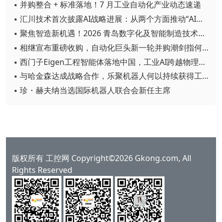
▪ 并购整合 + 标准落地！7 月工业自动化产业动态速递
▪ 汇川技术首次披露AI战略进展：从两个方面推动“AI业务化”落地
▪ 聚焦智造新机遇！2026 青岛数字化及智能制造技术论坛圆满落幕
▪ 相继宣布重磅收购，自动化巨头新一轮并购潮剑指何方？
▪ 西门子Eigen工程智能体落地中国，工业AI跨越物理世界“确定性”拐点
▪ 与哈金森达成战略合作，乐聚机器人何以持续获得工业巨头青睐？
▪ 珍・赫夫纳当选国际机器人联合会新任主席
版权所有 工控网 Copyright©2026 Gkong.com, All
Rights Reserved