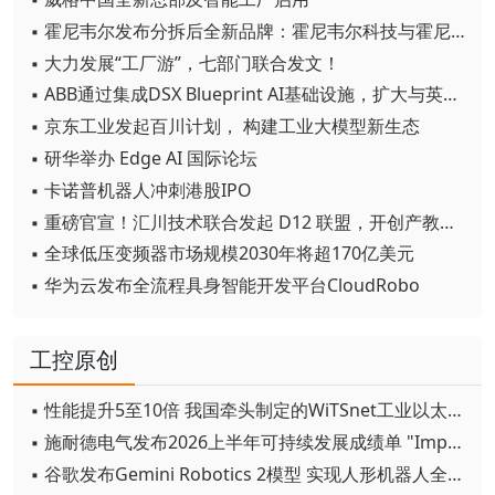
▪ 霍尼韦尔发布分拆后全新品牌：霍尼韦尔科技与霍尼韦尔航空航天
▪ 大力发展“工厂游”，七部门联合发文！
▪ ABB通过集成DSX Blueprint AI基础设施，扩大与英伟达的合作
▪ 京东工业发起百川计划， 构建工业大模型新生态
▪ 研华举办 Edge AI 国际论坛
▪ 卡诺普机器人冲刺港股IPO
▪ 重磅官宣！汇川技术联合发起 D12 联盟，开创产教融合新范式
▪ 全球低压变频器市场规模2030年将超170亿美元
▪ 华为云发布全流程具身智能开发平台CloudRobo
工控原创
▪ 性能提升5至10倍 我国牵头制定的WiTSnet工业以太网国际标准正式发布
▪ 施耐德电气发布2026上半年可持续发展成绩单 "Impact 2030"路线图开局稳健
▪ 谷歌发布Gemini Robotics 2模型 实现人形机器人全身智能控制突破