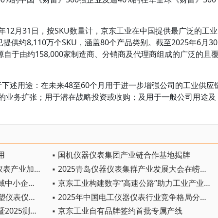
年12月31日，按SKU数量计，京东工业在中国提供最广泛的工业
提供约8,110万个SKU，涵盖80个产品类别。截至2025年6月30
自于由约158,000家制造商、分销商及代理商组成的广泛的且
于下述用途：在未来48至60个月用于进一步增强公司的工业供应
域的业务扩张；用于潜在战略投资或收购；及用于一般公司用途及
用
▪ 国机仪器仪表集团产业链合作基地揭牌
▪ “精密仪器”撑起“先进制造” 仪器仪表产业加速全链条突破
▪ 2025青岛仪器仪表集群产业发展大会在崂山启幕
▪ 工业和信息化部召开仪器仪表领域中小企业圆桌会
▪ 京东工业构建数字“高速公路”助力工业产业降本增效
▪ 智启万象：AI搜索与GEO优化重塑仪表仪器行业的未来触角
▪ 2025年中国电工仪器仪表行业竞争格局分析与发展供需格局趋势预测，战略性跃迁
▪ 全国产业计量融合创新发展会议暨2025测量科学与产业计量测试技术报告会在湖南衡阳举办
▪ 京东工业自有品牌签约首批专属产线