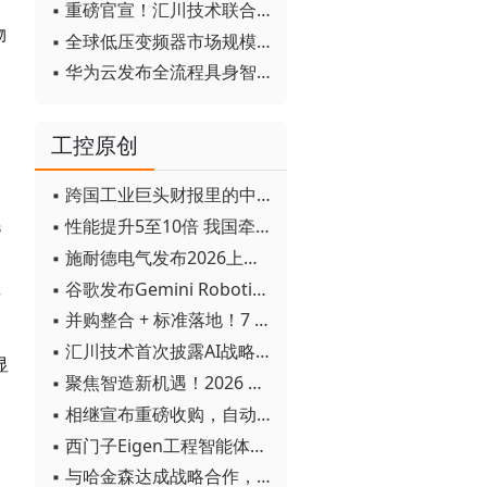
▪ 重磅官宣！汇川技术联合发起 D12 联盟，开创产教融合新范式
物
▪ 全球低压变频器市场规模2030年将超170亿美元
▪ 华为云发布全流程具身智能开发平台CloudRobo
工控原创
▪ 跨国工业巨头财报里的中国成绩单
毛
▪ 性能提升5至10倍 我国牵头制定的WiTSnet工业以太网国际标准正式发布
▪ 施耐德电气发布2026上半年可持续发展成绩单 "Impact 2030"路线图开局稳健
▪ 谷歌发布Gemini Robotics 2模型 实现人形机器人全身智能控制突破
步
▪ 并购整合 + 标准落地！7 月工业自动化产业动态速递
▪ 汇川技术首次披露AI战略进展：从两个方面推动“AI业务化”落地
显
▪ 聚焦智造新机遇！2026 青岛数字化及智能制造技术论坛圆满落幕
▪ 相继宣布重磅收购，自动化巨头新一轮并购潮剑指何方？
▪ 西门子Eigen工程智能体落地中国，工业AI跨越物理世界“确定性”拐点
▪ 与哈金森达成战略合作，乐聚机器人何以持续获得工业巨头青睐？