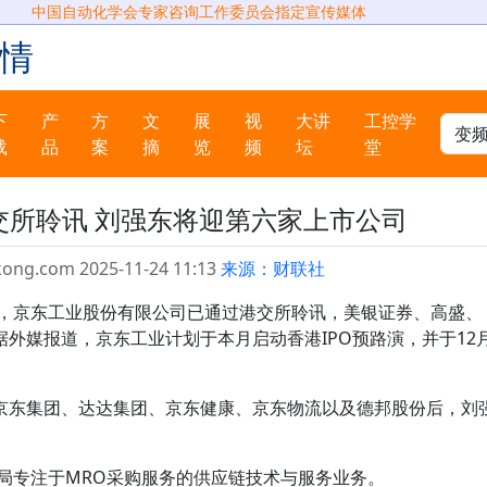
中国自动化学会专家咨询工作委员会指定宣传媒体
情
下
产
方
文
展
视
大讲
工控学
载
品
案
摘
览
频
坛
堂
交所聆讯 刘强东将迎第六家上市公司
kong.com 2025-11-24 11:13
来源：财联社
露，京东工业股份有限公司已通过港交所聆讯，美银证券、高盛、
外媒报道，京东工业计划于本月启动香港IPO预路演，并于12
京东集团、达达集团、京东健康、京东物流以及德邦股份后，刘
布局专注于MRO采购服务的供应链技术与服务业务。