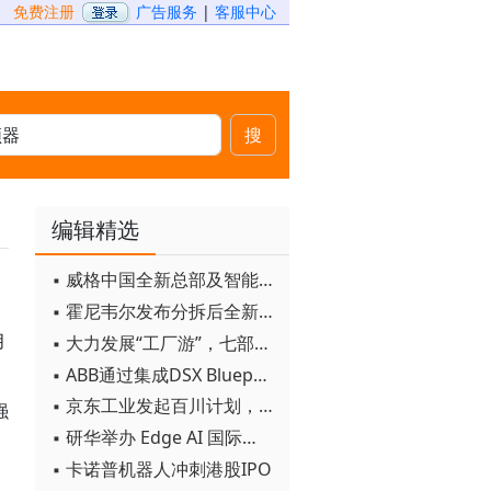
免费注册
广告服务
|
客服中心
搜
编辑精选
▪ 威格中国全新总部及智能工厂启用
▪ 霍尼韦尔发布分拆后全新品牌：霍尼韦尔科技与霍尼韦尔航空航天
月
▪ 大力发展“工厂游”，七部门联合发文！
▪ ABB通过集成DSX Blueprint AI基础设施，扩大与英伟达的合作
▪ 京东工业发起百川计划， 构建工业大模型新生态
强
▪ 研华举办 Edge AI 国际论坛
▪ 卡诺普机器人冲刺港股IPO