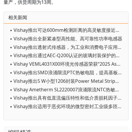
量产，供货周期为13周。
相关新闻
▪ Vishay推出可达600mm检测距离的高灵敏度接近传感器
▪ Vishay推出全新紧凑型高性能、高可靠性功率电感器
▪ Vishay推出透射式传感器，为工业和消费电子应用提供更大设计灵活性
▪ Vishay推出通过AEC-Q200认证的玻璃封装保护的新款NTC热敏电阻
▪ Vishay VEML4031X00环境光传感器荣获“2025 AspenCore全球电子成就奖”
▪ Vishay推出SMD浪涌限流PTC热敏电阻，提高基板效率并降低成本
▪ Vishay推出5 W小型1206封装Power Metal Strip® 电阻器
▪ Vishay Ametherm SL2220007浪涌限流NTC热敏电阻获得UL认证
▪ Vishay推出具有低直流偏压特性和低介质损耗因子（DF）的一类瓷介径向引线高压直插瓷片电容
▪ Vishay推出适用于恶劣环境的微型密封工业级多匝SMD金属陶瓷微调电位器