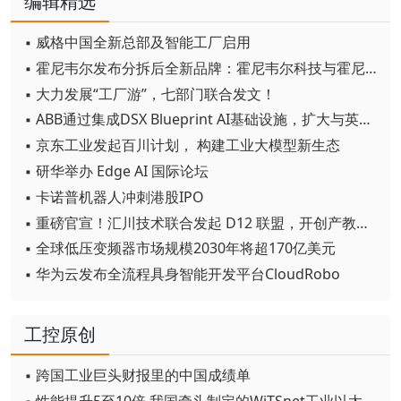
编辑精选
▪ 威格中国全新总部及智能工厂启用
▪ 霍尼韦尔发布分拆后全新品牌：霍尼韦尔科技与霍尼韦尔航空航天
▪ 大力发展“工厂游”，七部门联合发文！
▪ ABB通过集成DSX Blueprint AI基础设施，扩大与英伟达的合作
▪ 京东工业发起百川计划， 构建工业大模型新生态
▪ 研华举办 Edge AI 国际论坛
▪ 卡诺普机器人冲刺港股IPO
▪ 重磅官宣！汇川技术联合发起 D12 联盟，开创产教融合新范式
▪ 全球低压变频器市场规模2030年将超170亿美元
▪ 华为云发布全流程具身智能开发平台CloudRobo
工控原创
▪ 跨国工业巨头财报里的中国成绩单
▪ 性能提升5至10倍 我国牵头制定的WiTSnet工业以太网国际标准正式发布