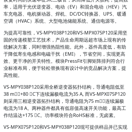
率，适用于光伏逆变器、电动（EV）和混合电动（HEV）汽
车充电器、电机驱动器、焊机、DC/DC转换器、UPS、暖通
空调（HVAC）系统、大型电池储能系统、通信电源等。
为提高可靠性，VS-MPY038P120和VS-MPX075P120采用坚
固的传递模塑工艺技术，产品生命周期远超市场上现有的传
统解决方案，同时增强热阻性能。此外，器件高度低，有助
于降低寄生电感和电磁干扰（EMI），节省空间，实现更高
效、更干净的开关特性。模块PressFit引脚矩阵排列符合行
业标准布局，便于轻松替换现有设计中的竞品解决方案，提
高性能。
VS-MPY038P120采用全桥逆变器拓扑结构，导通电阻低至
38 m，+80 C下连续漏极电流为35 A, 而VS-MPX075P120
则采用三相逆变器拓扑结构，导通电阻为75 m，连续漏极
电流为18 A。两种器件都具有低容值高速开关功能，最高工
作结温达+175 C。功率模块符合RoHS标准，无卤素。
VS-MPX075P120和VS-MPY038P120现可提供样品并已实现