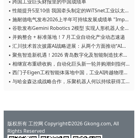
▪ 跨国工业巨头财报里的中国成绩单
▪ 性能提升5至10倍 我国牵头制定的WiTSnet工业以太网国际标准正式发布
▪ 施耐德电气发布2026上半年可持续发展成绩单 "Impact 2030"路线图开局稳健
▪ 谷歌发布Gemini Robotics 2模型 实现人形机器人全身智能控制突破
▪ 并购整合 + 标准落地！7 月工业自动化产业动态速递
▪ 汇川技术首次披露AI战略进展：从两个方面推动“AI业务化”落地
▪ 聚焦智造新机遇！2026 青岛数字化及智能制造技术论坛圆满落幕
▪ 相继宣布重磅收购，自动化巨头新一轮并购潮剑指何方？
▪ 西门子Eigen工程智能体落地中国，工业AI跨越物理世界“确定性”拐点
▪ 与哈金森达成战略合作，乐聚机器人何以持续获得工业巨头青睐？
版权所有 工控网 Copyright©2026 Gkong.com, All
Rights Reserved