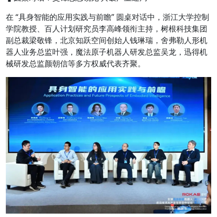
在
“具身智能的应用实践与前瞻”
圆桌对话中，
浙江大学控制
学院教授、百人计划研究员李高峰
领衔主持，
树根科技集团
副总裁梁敬锋，北京知跃空间创始人钱琳瑞，舍弗勒人形机
器人业务总监叶强，魔法原子机器人研发总监吴龙，迅得机
械研发总监颜朝信
等多方权威代表齐聚。