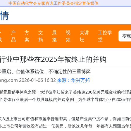
中国自动化学会专家咨询工作委员会指定宣传媒体
情
下
产
方
文
展
视
大讲
工控学
载
品
案
摘
览
频
坛
堂
行业中那些在2025年被终止的并购
PO重启、估值体系错位、不确定性的三重博弈
ong.com 2026-01-06 16:32
来源：华兴万邦
圣诞元旦稍事休息之际，大洋彼岸却传来了英伟达200亿美元现金收购推理
球半导体行业最后一个颇具规模的并购案例，为全球半导体行业在2025年
关A股上市公司市值和市盈率普遍都高，但是产业集中度不够，例如目前
许多上市公司年营收没有超过一亿美元，所以这几年每一年都有人预测当年