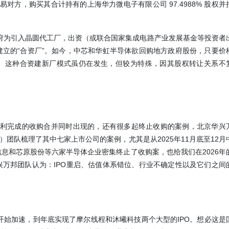
对方，购买其合计持有的上海华力微电子有限公司 97.4988% 股权并
府为引入晶圆代工厂，出资（或联合国家集成电路产业发展基金等投资者
立的“合资厂”。如今，中芯和华虹半导体欲回购地方政府股份，只要价
。这种合资建新厂模式虽仍在发生，但较为特殊，因其股权转让关系不
者顺利完成的收购合并同时出现的，还有很多起终止收购的案例，北京华兴
）团队梳理了其中七家上市公司的案例，尤其是从2025年11月底至12月
息和芯原股份等六家半导体企业密集终止了收购案，也给我们在2026年
万邦团队认为：IPO重启、估值体系错位、行业不确定性以及它们之间
O又开始加速，到年底实现了摩尔线程和沐曦科技两个大型的IPO。想必这是