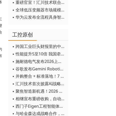
▪ 重磅官宣！汇川技术联合发起 D12 联盟，开创产教融合新范式
终
▪ 全球低压变频器市场规模2030年将超170亿美元
▪ 华为云发布全流程具身智能开发平台CloudRobo
三
理
合
工控原创
▪ 跨国工业巨头财报里的中国成绩单
的
▪ 性能提升5至10倍 我国牵头制定的WiTSnet工业以太网国际标准正式发布
有
▪ 施耐德电气发布2026上半年可持续发展成绩单 "Impact 2030"路线图开局稳健
▪ 谷歌发布Gemini Robotics 2模型 实现人形机器人全身智能控制突破
▪ 并购整合 + 标准落地！7 月工业自动化产业动态速递
▪ 汇川技术首次披露AI战略进展：从两个方面推动“AI业务化”落地
▪ 聚焦智造新机遇！2026 青岛数字化及智能制造技术论坛圆满落幕
▪ 相继宣布重磅收购，自动化巨头新一轮并购潮剑指何方？
▪ 西门子Eigen工程智能体落地中国，工业AI跨越物理世界“确定性”拐点
▪ 与哈金森达成战略合作，乐聚机器人何以持续获得工业巨头青睐？