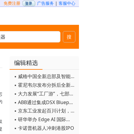
免费注册
广告服务
|
客服中心
搜
编辑精选
▪ 威格中国全新总部及智能工厂启用
▪ 霍尼韦尔发布分拆后全新品牌：霍尼韦尔科技与霍尼韦尔航空航天
▪ 大力发展“工厂游”，七部门联合发文！
芯
▪ ABB通过集成DSX Blueprint AI基础设施，扩大与英伟达的合作
的
▪ 京东工业发起百川计划， 构建工业大模型新生态
▪ 研华举办 Edge AI 国际论坛
仅
▪ 卡诺普机器人冲刺港股IPO
是