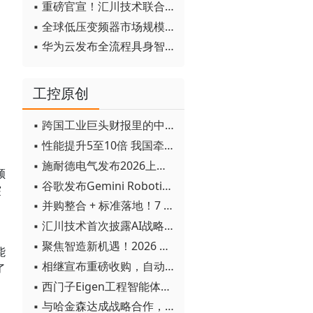
▪ 重磅官宣！汇川技术联合发起 D12 联盟，开创产教融合新范式
▪ 全球低压变频器市场规模2030年将超170亿美元
▪ 华为云发布全流程具身智能开发平台CloudRobo
工控原创
▪ 跨国工业巨头财报里的中国成绩单
▪ 性能提升5至10倍 我国牵头制定的WiTSnet工业以太网国际标准正式发布
▪ 施耐德电气发布2026上半年可持续发展成绩单 "Impact 2030"路线图开局稳健
领
▪ 谷歌发布Gemini Robotics 2模型 实现人形机器人全身智能控制突破
突
▪ 并购整合 + 标准落地！7 月工业自动化产业动态速递
▪ 汇川技术首次披露AI战略进展：从两个方面推动“AI业务化”落地
▪ 聚焦智造新机遇！2026 青岛数字化及智能制造技术论坛圆满落幕
能
▪ 相继宣布重磅收购，自动化巨头新一轮并购潮剑指何方？
了
▪ 西门子Eigen工程智能体落地中国，工业AI跨越物理世界“确定性”拐点
▪ 与哈金森达成战略合作，乐聚机器人何以持续获得工业巨头青睐？