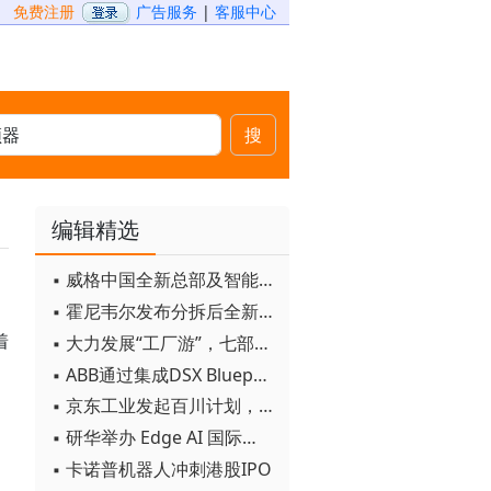
免费注册
广告服务
|
客服中心
搜
编辑精选
▪ 威格中国全新总部及智能工厂启用
▪ 霍尼韦尔发布分拆后全新品牌：霍尼韦尔科技与霍尼韦尔航空航天
着
▪ 大力发展“工厂游”，七部门联合发文！
▪ ABB通过集成DSX Blueprint AI基础设施，扩大与英伟达的合作
▪ 京东工业发起百川计划， 构建工业大模型新生态
▪ 研华举办 Edge AI 国际论坛
▪ 卡诺普机器人冲刺港股IPO