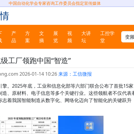
中国自动化学会专家咨询工作委员会指定宣传媒体
情
下
产
方
文
展
视
大讲
工控学
载
品
案
摘
览
频
坛
堂
级工厂领跑中国“智造”
ong.com 2026-01-14 10:26
来源：工信微报
擎。2025年底，工业和信息化部等六部门联合公布了首批15家
制造、原材料、电子信息等多个关键行业。这些领航者不仅代表
标志着我国智能制造从数字化、网络化迈向了智能化的关键跃升