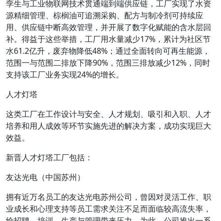
孪生与工业物联网技术贯通端到端供应链，工厂实现了水资
源精细管理、棕榈油可追溯采购、配方与制冷剂可持续应
用、供应链中断高效管理，并开展了数字化赋能的含水层回
补。得益于这些举措，工厂用水量减少17%，累计为社区节
水61.2亿升，废弃物降低48%；通过全面转向可再生能源，
范围一与范围二排放下降90%，范围三排放减少12%，同时
支持该工厂业务实现24%的增长。
人才灯塔
这类工厂在工作设计与安全、人才规划、吸引和入职、人才
培养和用人成效等环节实施先进的解决方案，成功实现巨大
效益。
新晋人才灯塔工厂包括：
友达光电（中国苏州）
拥有近万名员工的友达光电苏州公司，曾因对灵活工作、职
业成长和心理支持等员工需求关注不足而面临较高流失率，
给招聘、培训、生产与管理带来压力。为此，公司推出一系