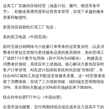
这类工厂实施供应链转型（涵盖计划、履约、物流等各环
节），积极改善透明度和运营资本管理，实现了卓越的服务
质量和敏捷性。
新晋供应链韧性灯塔工厂包括：
美的厨卫电器（中国芜湖）
面对五级分销网络与小批量订单带来的运营复杂性，以及消
费者对更短交货期与更优服务品质的更高期待，美的芜湖工
厂借助113个数字化用例（其中35%为AI驱动），构建直达
消费者价值链，系统应对上述挑战。核心解决方案包括实时
客户订单管理、AI先进计划排程系统和供应链“控制塔”，并
结合AIGC辅助工具提升配送安装服务质量。这一转型显著改
善了消费体验，实现了三大绩效突破：端到端交货周期缩短
39%、库存周转天数减少30%和市场缺陷率下降86%。
联合利华合肥FTC中心（中国合肥）
在需求波动频繁、交付周期持续压缩且成本压力居高不下的