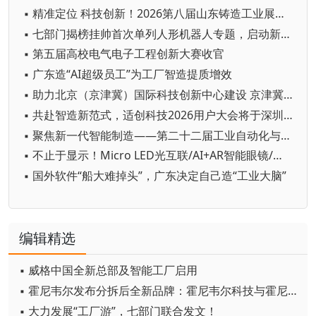
▪ 精准定位 科技创新！2026第八届山东铸造工业展览会在青岛开幕
▪ 七部门揭榜挂帅首次单列人形机器人专题，启动新一轮国家级技术攻坚
▪ 第五届高校电气电子工程创新大赛收官
▪ 广东造“AI超级员工”为工厂智造提质增效
▪ 助力北京（京津冀）国际科技创新中心建设 京津冀成立机器人产业链联盟
▪ 共赴智造新范式，适创科技2026用户大会将于深圳启幕
▪ 聚焦新一代智能制造——第二十二届工业自动化与标准化研讨会在京举办
▪ 不止于显示！Micro LED光互联/AI+AR智能眼镜/玻璃基板TGV等全新赛道集中亮相，创新动能尽在2026深圳国际全触与显示展
▪ 国外软件“船大难掉头”，广东决定自己造“工业大脑”
编辑精选
▪ 威格中国全新总部及智能工厂启用
▪ 霍尼韦尔发布分拆后全新品牌：霍尼韦尔科技与霍尼韦尔航空航天
▪ 大力发展“工厂游”，七部门联合发文！