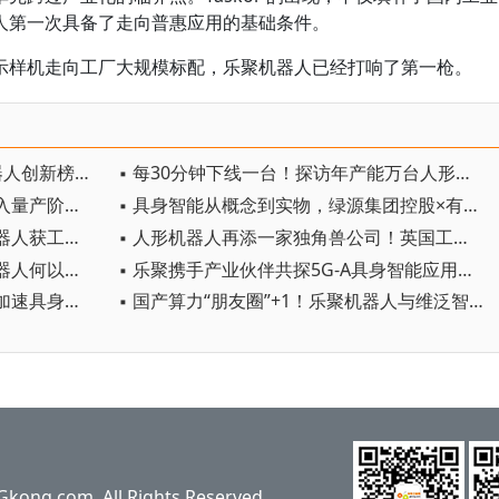
人第一次具备了走向普惠应用的基础条件。
示样机走向工厂大规模标配，乐聚机器人已经打响了第一枪。
▪ 中国独占6席！全球十大人形机器人创新榜出炉
▪ 每30分钟下线一台！探访年产能万台人形机器人工厂
▪ 星炽动力具身智能机器人正式进入量产阶段——制造体系完成从验证到交付的关键跨越
▪ 具身智能从概念到实物，绿源集团控股×有鹿1万台首批量产交付落地
▪ 全球首个！北京企业无界动力机器人获工业级全域CE认证
▪ 人形机器人再添一家独角兽公司！英国工业人形机器人初创公司Humanoid融资1.33亿欧元
▪ 与哈金森达成战略合作，乐聚机器人何以持续获得工业巨头青睐？
▪ 乐聚携手产业伙伴共探5G-A具身智能应用新边界
▪ 乐聚新加坡战略合作中心成立！加速具身智能东南亚布局
▪ 国产算力“朋友圈”+1！乐聚机器人与维泛智能达成战略合作
ng.com, All Rights Reserved