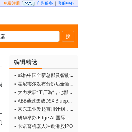
免费注册
广告服务
|
客服中心
搜
编辑精选
▪ 威格中国全新总部及智能工厂启用
▪ 霍尼韦尔发布分拆后全新品牌：霍尼韦尔科技与霍尼韦尔航空航天
模
▪ 大力发展“工厂游”，七部门联合发文！
▪ ABB通过集成DSX Blueprint AI基础设施，扩大与英伟达的合作
▪ 京东工业发起百川计划， 构建工业大模型新生态
厂
▪ 研华举办 Edge AI 国际论坛
机
▪ 卡诺普机器人冲刺港股IPO