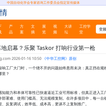
中国自动化学会专家咨询工作委员会指定宣传媒体
情
下
产
方
文
展
视
大讲
工控学
载
品
案
摘
览
频
坛
堂
启幕？乐聚 Taskor 打响行业第一枪
g.com 2026-01-16 10:50
《中华工控网》原创
敲响工厂大门时，一个绕不开的问题始终悬而未决：真正挡在规
哪里？
感知能力和本体可靠性已快速逼近工业可用标准，但真正进入工
件部署难、使用门槛高、无法规模复制。在许多项目中，每一台
程、反复调试，效率低、成本高，更谈不上复制推广。