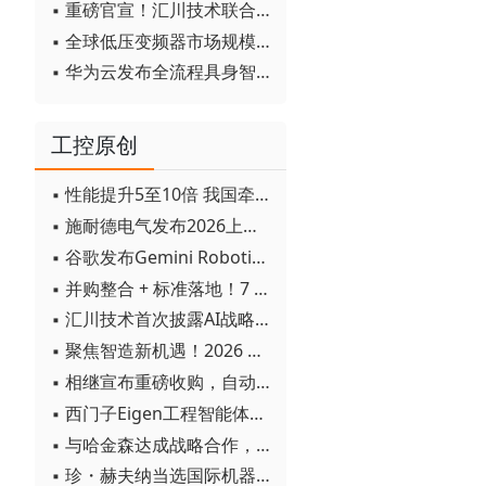
▪ 重磅官宣！汇川技术联合发起 D12 联盟，开创产教融合新范式
▪ 全球低压变频器市场规模2030年将超170亿美元
▪ 华为云发布全流程具身智能开发平台CloudRobo
工控原创
▪ 性能提升5至10倍 我国牵头制定的WiTSnet工业以太网国际标准正式发布
▪ 施耐德电气发布2026上半年可持续发展成绩单 "Impact 2030"路线图开局稳健
▪ 谷歌发布Gemini Robotics 2模型 实现人形机器人全身智能控制突破
▪ 并购整合 + 标准落地！7 月工业自动化产业动态速递
▪ 汇川技术首次披露AI战略进展：从两个方面推动“AI业务化”落地
▪ 聚焦智造新机遇！2026 青岛数字化及智能制造技术论坛圆满落幕
▪ 相继宣布重磅收购，自动化巨头新一轮并购潮剑指何方？
▪ 西门子Eigen工程智能体落地中国，工业AI跨越物理世界“确定性”拐点
▪ 与哈金森达成战略合作，乐聚机器人何以持续获得工业巨头青睐？
▪ 珍・赫夫纳当选国际机器人联合会新任主席