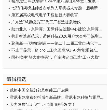
▪ 精准定位 科技创新！2026第八届山东铸造工业展览会在青岛开幕
▪ 七部门揭榜挂帅首次单列人形机器人专题，启动新一轮国家级技术攻坚
▪ 第五届高校电气电子工程创新大赛收官
▪ 广东造“AI超级员工”为工厂智造提质增效
▪ 助力北京（京津冀）国际科技创新中心建设 京津冀成立机器人产业链联盟
▪ 共赴智造新范式，适创科技2026用户大会将于深圳启幕
▪ 聚焦新一代智能制造——第二十二届工业自动化与标准化研讨会在京举办
▪ 不止于显示！Micro LED光互联/AI+AR智能眼镜/玻璃基板TGV等全新赛道集中亮相，创新动能尽在2026深圳国际全触与显示展
▪ 国外软件“船大难掉头”，广东决定自己造“工业大脑”
编辑精选
▪ 威格中国全新总部及智能工厂启用
▪ 霍尼韦尔发布分拆后全新品牌：霍尼韦尔科技与霍尼韦尔航空航天
▪ 大力发展“工厂游”，七部门联合发文！