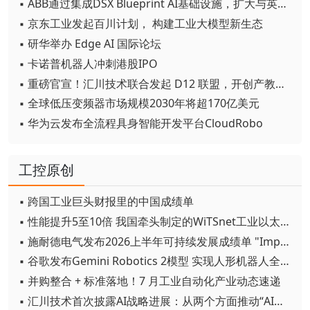
▪ ABB通过集成DSX Blueprint AI基础设施，扩大与英伟达的合作
▪ 京东工业发起百川计划， 构建工业大模型新生态
▪ 研华举办 Edge AI 国际论坛
▪ 卡诺普机器人冲刺港股IPO
▪ 重磅官宣！汇川技术联合发起 D12 联盟，开创产教融合新范式
▪ 全球低压变频器市场规模2030年将超170亿美元
▪ 华为云发布全流程具身智能开发平台CloudRobo
工控原创
▪ 跨国工业巨头财报里的中国成绩单
▪ 性能提升5至10倍 我国牵头制定的WiTSnet工业以太网国际标准正式发布
▪ 施耐德电气发布2026上半年可持续发展成绩单 "Impact 2030"路线图开局稳健
▪ 谷歌发布Gemini Robotics 2模型 实现人形机器人全身智能控制突破
▪ 并购整合 + 标准落地！7 月工业自动化产业动态速递
▪ 汇川技术首次披露AI战略进展：从两个方面推动“AI业务化”落地