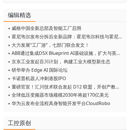
编辑精选
▪ 威格中国全新总部及智能工厂启用
▪ 霍尼韦尔发布分拆后全新品牌：霍尼韦尔科技与霍尼韦尔航空航天
▪ 大力发展“工厂游”，七部门联合发文！
▪ ABB通过集成DSX Blueprint AI基础设施，扩大与英伟达的合作
▪ 京东工业发起百川计划， 构建工业大模型新生态
▪ 研华举办 Edge AI 国际论坛
▪ 卡诺普机器人冲刺港股IPO
▪ 重磅官宣！汇川技术联合发起 D12 联盟，开创产教融合新范式
▪ 全球低压变频器市场规模2030年将超170亿美元
▪ 华为云发布全流程具身智能开发平台CloudRobo
工控原创