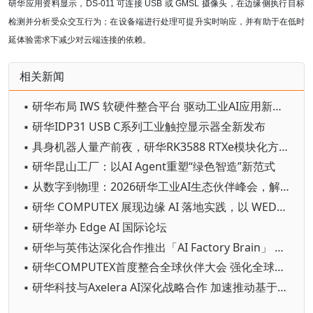
研华应用资料显示，DS-011 可连接 USB 或 GMSL 摄像头，在边缘侧执行目标
检测并分析受众交互行为；在设备端进行处理可提升实时响应，并有助于在低时
延体验需求下减少对云端连接的依赖。
相关新闻
▪ 研华布局 IWS 软硬件整合平台 驱动工业AI应用新商机
▪ 研华IDP31 USB C系列工业触控显示器全新发布
▪ 具身机器人量产前夜，研华RK3588 RTXe模块化方案助力“小脑”成本优化
▪ 研华昆山工厂：以AI Agent重塑“绿色智造”新范式
▪ 从数字到物理：2026研华工业AI生态伙伴峰会，解码产业规模化落地之道
▪ 研华 COMPUTEX 展现边缘 AI 落地实践，以 WEDA 串联 AI Agent 加速跨行业应用
▪ 研华举办 Edge AI 国际论坛
▪ 研华与英伟达深化合作推出「AI Factory Brain」 以Agentic AI串联全厂智慧决策
▪ 研华COMPUTEX首度整合全球伙伴大会 强化全球边缘 AI 生态系统联结
▪ 研华科技与Axelera AI深化战略合作 加速推动基于Europa平台的边缘AI创新