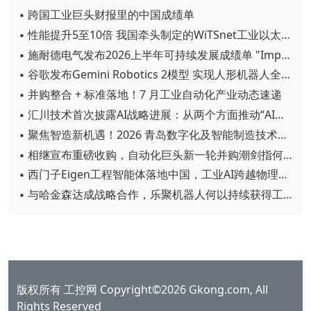
▪ 跨国工业巨头财报里的中国成绩单
▪ 性能提升5至10倍 我国牵头制定的WiTSnet工业以太网国际标准正式发布
▪ 施耐德电气发布2026上半年可持续发展成绩单 "Impact 2030"路线图开局稳健
▪ 谷歌发布Gemini Robotics 2模型 实现人形机器人全身智能控制突破
▪ 并购整合 + 标准落地！7 月工业自动化产业动态速递
▪ 汇川技术首次披露AI战略进展：从两个方面推动“AI业务化”落地
▪ 聚焦智造新机遇！2026 青岛数字化及智能制造技术论坛圆满落幕
▪ 相继宣布重磅收购，自动化巨头新一轮并购潮剑指何方？
▪ 西门子Eigen工程智能体落地中国，工业AI跨越物理世界“确定性”拐点
▪ 与哈金森达成战略合作，乐聚机器人何以持续获得工业巨头青睐？
版权所有 工控网 Copyright©2026 Gkong.com, All
Rights Reserved