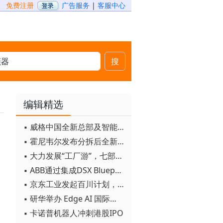
免费注册
广告服务
|
客服中心
搜
编辑精选
▪ 威格中国全新总部及智能工厂启用
▪ 霍尼韦尔发布分拆后全新品牌：霍尼韦尔科技与霍尼韦尔航空航天
。
▪ 大力发展“工厂游”，七部门联合发文！
▪ ABB通过集成DSX Blueprint AI基础设施，扩大与英伟达的合作
▪ 京东工业发起百川计划， 构建工业大模型新生态
▪ 研华举办 Edge AI 国际论坛
▪ 卡诺普机器人冲刺港股IPO