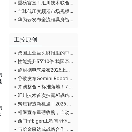
▪ 重磅官宣！汇川技术联合发起 D12 联盟，开创产教融合新范式
▪ 全球低压变频器市场规模2030年将超170亿美元
▪ 华为云发布全流程具身智能开发平台CloudRobo
工控原创
▪ 跨国工业巨头财报里的中国成绩单
▪ 性能提升5至10倍 我国牵头制定的WiTSnet工业以太网国际标准正式发布
▪ 施耐德电气发布2026上半年可持续发展成绩单 "Impact 2030"路线图开局稳健
为
▪ 谷歌发布Gemini Robotics 2模型 实现人形机器人全身智能控制突破
能
▪ 并购整合 + 标准落地！7 月工业自动化产业动态速递
、
▪ 汇川技术首次披露AI战略进展：从两个方面推动“AI业务化”落地
▪ 聚焦智造新机遇！2026 青岛数字化及智能制造技术论坛圆满落幕
为
▪ 相继宣布重磅收购，自动化巨头新一轮并购潮剑指何方？
球
▪ 西门子Eigen工程智能体落地中国，工业AI跨越物理世界“确定性”拐点
▪ 与哈金森达成战略合作，乐聚机器人何以持续获得工业巨头青睐？