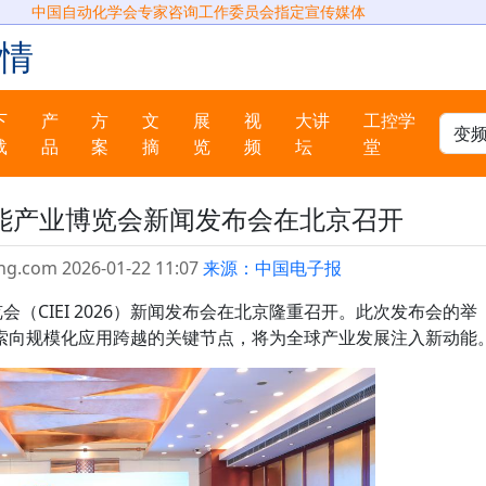
中国自动化学会专家咨询工作委员会指定宣传媒体
情
下
产
方
文
展
视
大讲
工控学
载
品
案
摘
览
频
坛
堂
能产业博览会新闻发布会在北京召开
ng.com 2026-01-22 11:07
来源：中国电子报
会（CIEI 2026）新闻发布会在北京隆重召开。此次发布会的举
索向规模化应用跨越的关键节点，将为全球产业发展注入新动能