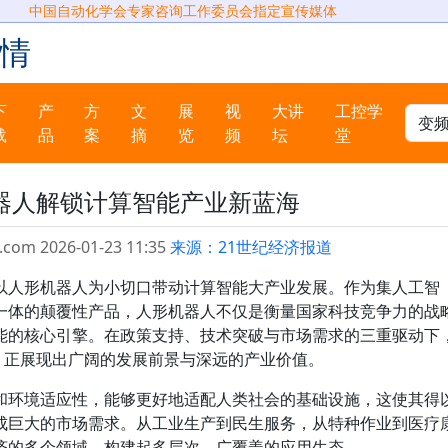
中国自动化学会专家咨询工作委员会指定宣传媒体
情
下
产
方
文
展
视
大讲
工控学
载
品
案
摘
览
频
坛
堂
器人解锁计算智能产业新蓝海
.com 2026-01-23 11:35
来源：21世纪经济报道
以人形机器人为小切口带动计算智能大产业发展。作为集人工智
一体的颠覆性产品，人形机器人不仅是衡量国家科技竞争力的战
能的核心引擎。在政策支持、技术突破与市场需求的三重驱动下
，正展现出广阔的发展前景与深远的产业价值。
和环境适应性，能够更好地适配人类社会的基础设施，这使其得
成巨大的市场需求。从工业生产到民生服务，从特种作业到医疗
济的多个领域，构建起多层次、广覆盖的应用生态。