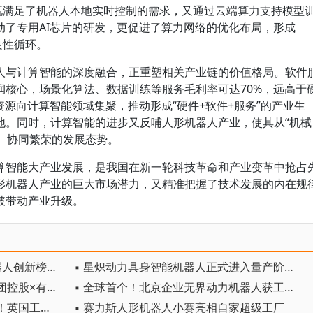
，既满足了机器人本地实时控制的需求，又通过云端算力支持模型
动了专用AI芯片的研发，更促进了算力网络的优化布局，形成
良性循环。
人与计算智能的深度融合，正重塑相关产业链的价值格局。软件
润核心，场景化算法、数据训练等服务毛利率可达70%，远高于
资源向计算智能领域集聚，推动形成“硬件+软件+服务”的产业生
地。同时，计算智能的进步又反哺人形机器人产业，使其从“机械
赴、协同繁荣的发展态势。
算智能大产业发展，是我国在新一轮科技革命和产业变革中抢占
形机器人产业的巨大市场潜力，又精准把握了技术发展的内在规
破带动产业升级。
▪ 中国独占6席！全球十大人形机器人创新榜出炉
▪ 星炽动力具身智能机器人正式进入量产阶段——制造体系完成从验证到交付的关键跨越
▪ 具身智能从概念到实物，绿源集团控股×有鹿1万台首批量产交付落地
▪ 全球首个！北京企业无界动力机器人获工业级全域CE认证
▪ 人形机器人再添一家独角兽公司！英国工业人形机器人初创公司Humanoid融资1.33亿欧元
▪ 赛力斯人形机器人小赛亮相自家超级工厂