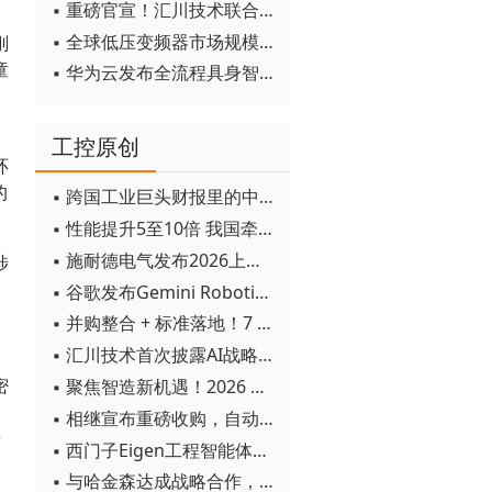
▪ 重磅官宣！汇川技术联合发起 D12 联盟，开创产教融合新范式
▪ 全球低压变频器市场规模2030年将超170亿美元
刚
童
▪ 华为云发布全流程具身智能开发平台CloudRobo
工控原创
环
的
▪ 跨国工业巨头财报里的中国成绩单
▪ 性能提升5至10倍 我国牵头制定的WiTSnet工业以太网国际标准正式发布
▪ 施耐德电气发布2026上半年可持续发展成绩单 "Impact 2030"路线图开局稳健
涉
▪ 谷歌发布Gemini Robotics 2模型 实现人形机器人全身智能控制突破
▪ 并购整合 + 标准落地！7 月工业自动化产业动态速递
▪ 汇川技术首次披露AI战略进展：从两个方面推动“AI业务化”落地
密
▪ 聚焦智造新机遇！2026 青岛数字化及智能制造技术论坛圆满落幕
▪ 相继宣布重磅收购，自动化巨头新一轮并购潮剑指何方？
景
▪ 西门子Eigen工程智能体落地中国，工业AI跨越物理世界“确定性”拐点
▪ 与哈金森达成战略合作，乐聚机器人何以持续获得工业巨头青睐？