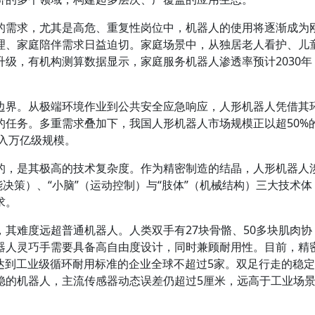
的需求，尤其是高危、重复性岗位中，机器人的使用将逐渐成为
理、家庭陪伴需求日益迫切。家庭场景中，从独居老人看护、儿
级，有机构测算数据显示，家庭服务机器人渗透率预计2030年
边界。从极端环境作业到公共安全应急响应，人形机器人凭借其
的任务。多重需求叠加下，我国人形机器人市场规模正以超50%
跨入万亿级规模。
的，是其极高的技术复杂度。作为精密制造的结晶，人形机器人
能决策）、“小脑”（运动控制）与“肢体”（机械结构）三大技术体
求。
其难度远超普通机器人。人类双手有27块骨骼、50多块肌肉协
器人灵巧手需要具备高自由度设计，同时兼顾耐用性。目前，精
达到工业级循环耐用标准的企业全球不超过5家。双足行走的稳定
稳的机器人，主流传感器动态误差仍超过5厘米，远高于工业场