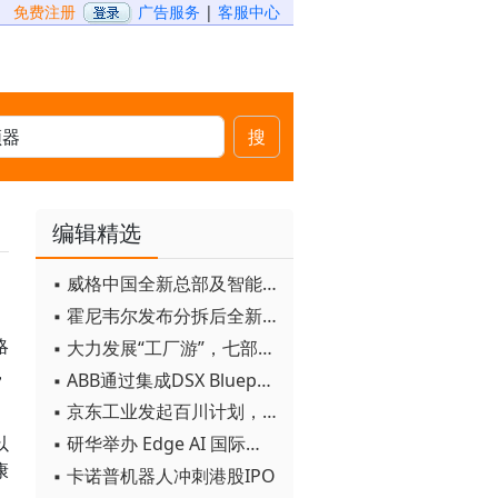
免费注册
广告服务
|
客服中心
搜
编辑精选
▪ 威格中国全新总部及智能工厂启用
▪ 霍尼韦尔发布分拆后全新品牌：霍尼韦尔科技与霍尼韦尔航空航天
略
▪ 大力发展“工厂游”，七部门联合发文！
，
▪ ABB通过集成DSX Blueprint AI基础设施，扩大与英伟达的合作
▪ 京东工业发起百川计划， 构建工业大模型新生态
▪ 研华举办 Edge AI 国际论坛
以
康
▪ 卡诺普机器人冲刺港股IPO