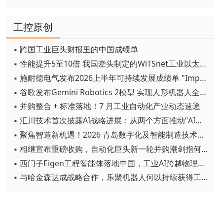
工控原创
▪ 跨国工业巨头财报里的中国成绩单
▪ 性能提升5至10倍 我国牵头制定的WiTSnet工业以太网国际标准正式发布
▪ 施耐德电气发布2026上半年可持续发展成绩单 "Impact 2030"路线图开局稳健
▪ 谷歌发布Gemini Robotics 2模型 实现人形机器人全身智能控制突破
▪ 并购整合 + 标准落地！7 月工业自动化产业动态速递
▪ 汇川技术首次披露AI战略进展：从两个方面推动“AI业务化”落地
▪ 聚焦智造新机遇！2026 青岛数字化及智能制造技术论坛圆满落幕
▪ 相继宣布重磅收购，自动化巨头新一轮并购潮剑指何方？
▪ 西门子Eigen工程智能体落地中国，工业AI跨越物理世界“确定性”拐点
▪ 与哈金森达成战略合作，乐聚机器人何以持续获得工业巨头青睐？