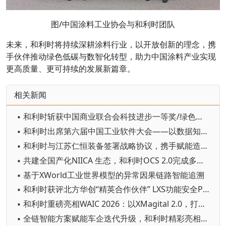
图/中国涂料工业协会与和利时团队
未来，和利时将持续深耕涂料行业，以开放创新的理念，携
手伙伴推动绿色低碳与数智化转型，助力中国涂料产业实现
更高质量、更可持续的发展新篇章。
相关新闻
▪ 和利时斩获中国商业联合会科技进步一等奖/绿色电-氢 -氨一体化技术助力双碳转型
▪ 和利时出席第六届中国工业软件大会——以数据知识双轮驱动赋能工业AI革新
▪ 和利时与江苏仁恒装备签署战略协议，携手赋能造纸行业高质量发展
▪ 共建全国产化NIICA 生态，和利时OCS 2.0完成多厂商兼容认证
▪ 基于XWorld工业世界模型的异常因果链路智能追溯
▪ 和利时获评北方华创“精英合作伙伴” LXS功能安全PLC 护航半导体装备国产化
▪ 和利时重磅亮相WAIC 2026：以XMagital 2.0，打造“自由定义、自主运行”的智能工厂
▪ 全链智能方案赋能车企迭代升级，和利时精彩亮相“AMTS 2026”