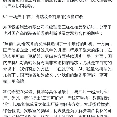
与产业协同突破。
01 一场关于“国产高端装备前景”的深度访谈
东风设备制造有限公司总经理袁三红在接受采访时，分享了
他对国产高端装备前景的判断以及对双方合作的期待：
“当前，高端装备的发展机遇到了一个最好的时机。一方面，
国产装备企业，经过这几年的沉淀，积累了强大的能力，在
追求更可靠、更精益、更绿色方面持续进步。另一方面，国
内主机厂对高端装备有着非常迫切的需求，尤其是在当前的
环境下。我们有新的方法——在数字化、AI、轻量化模型的
加持下，国产装备加速成长，让我们的装备更智能、更可
靠、更高端。
我们希望在焊装、机加等具体场景中，与汇川一起推动应
用。为此，我们提出“工艺可解耦、产线可重构、数据能激
活”，以智能体单元为整车厂提供解决方案，实现提质增效、
绿色低碳。实验室的揭牌，初衷就是为了解决国产装备的可
靠性和稳定性问题，现在可以用数字化、虚拟环境快速跨