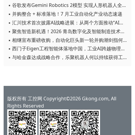
▪ 谷歌发布Gemini Robotics 2模型 实现人形机器人全身智能控制突破
▪ 并购整合 + 标准落地！7 月工业自动化产业动态速递
▪ 汇川技术首次披露AI战略进展：从两个方面推动“AI业务化”落地
▪ 聚焦智造新机遇！2026 青岛数字化及智能制造技术论坛圆满落幕
▪ 相继宣布重磅收购，自动化巨头新一轮并购潮剑指何方？
▪ 西门子Eigen工程智能体落地中国，工业AI跨越物理世界“确定性”拐点
▪ 与哈金森达成战略合作，乐聚机器人何以持续获得工业巨头青睐？
版权所有 工控网 Copyright©2026 Gkong.com, All
Rights Reserved