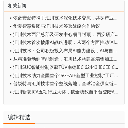
相关新闻
▪ 依必安派特携手汇川技术深化技术交流，共探产业创新未来
▪ 华夏智慧集团与汇川技术签署战略合作协议
▪ 汇川技术西部总部及研发中心项目封顶， 西安研产一体化布局再启新程
▪ 汇川技术首次披露AI战略进展：从两个方面推动“AI业务化”落地
▪ 汇川技术：公司积极投入布局AI能力建设，AI与自动化业务的结合为公司发展的核心战略之一
▪ 从精准驱动到智能制造，汇川技术构建高端铝加工全链智控新方案
▪ 汇川SUC智能控制器获TÜV南德IEC 62443 IECEE CB 双认证，共建全球工控网络安全标杆
▪ 汇川技术助力全国首个“5G+AI+新型工业控制”工厂落地，携手生态伙伴共铸智造新标杆
▪ 普锐特与汇川技术首个整线落地，全球冶金供应链迎来中国力量
▪ 汇川斩获ICA五项行业大奖，携全栈数自平台登陆AMTS 2026
编辑精选