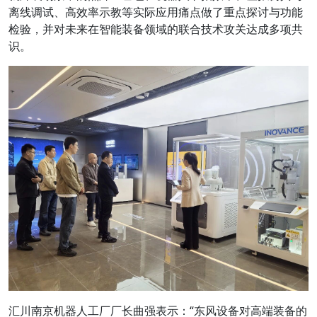
离线调试、高效率示教等实际应用痛点做了重点探讨与功能
检验，并对未来在智能装备领域的联合技术攻关达成多项共
识。
汇川南京机器人工厂厂长曲强表示：“东风设备对高端装备的