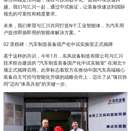
越。我们与汇川一起，通过中试验证，让装备快速达到国际
领先的可靠性和精度要求。
未来，我们希望与汇川共同打造N个工业智能体，为汽车用
户提供即插即用的智能体解决方案。”
02 里程碑：汽车制造装备国产化中试实验室正式揭牌
基于这样的共识，今年1月，东风设备制造有限公司与汇川
技术联合建设的 “汽车制造装备国产化中试实验室” 在湖北十
堰正式揭牌启用。此举标志着双方在推动中国汽车高端核心
装备自主可控与智能化升级的战略合作上，迈出了从“项目协
同”迈向“体系共创”的关键一步。