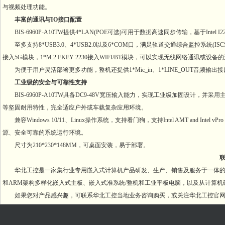
与视频处理功能。
丰富的通讯与IO接口配置
BIS-6960P-A10TW提供4*LAN(POE可选)可用于数据高速同步传输，基于Int
至多支持8*USB3.0、4*USB2.0以及6*COM口，满足轨道交通综合监控系统(ISCS
接入5G模块，1*M.2 EKEY 2230接入WIFI/BT模块，可以实现无线网络通讯或设
为便于用户灵活部署更多功能，整机还提供1*Mic_in、1*LINE_OUT音频输出接口
工业级的安全与可靠性支持
BIS-6960P-A10TW具备DC9-48V宽压输入能力，实现工业级加固设计，并
等坚固耐用特性，完全适应户外或车载复杂应用环境。
兼容Windows 10/11、Linux操作系统，支持看门狗，支持Intel AMT and Int
源、安全可靠的系统运行环境。
尺寸为210*230*148MM，可桌面安装，易于部署。
联系
华北工控是一家集行业专用嵌入式计算机产品研发、生产、销售及服务于一体的国家
和ARM架构多样化嵌入式主板、嵌入式准系统/整机和工业平板电脑，以及从计算
如果您对产品感兴趣，可联系华北工控当地业务咨询购买，或关注华北工控官网