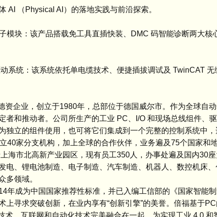
（Physical AI）的落地实践与前沿探索。
T 端子模块：该产品搭载免工具直插快装、DMC 码智能诊断两大
动系统：该系统依托单电缆技术、便捷插拔调试及 TwinCAT 
的德资企业，创立于1980年，总部位于德国威尔市。作为全球自
者和推动者。公司所生产的工业 PC、I/O 和现场总线组件、
为独立的组件使用，也可将它们集成到一个完整的控制系统中，
立40家分支机构，加上全球的合作伙伴，业务遍及75个国家和
上海市北高新产业园区，现有员工350人，办事处遍及国内30
发电、锂电池制造、电子制造、汽车制造、机器人、数控机床、
众多领域。
2014年成为中国国家推荐性标准，并已入编工信部的《国家智能
术上寻求突破创新，在业内享有“创新引擎”的美誉。倍福基于P
技术、互联网和自动化技术完美融合在一起，为实现工业 4.0 