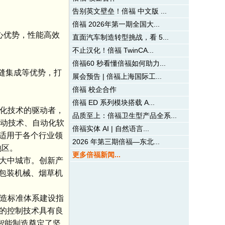
告别英文壁垒！倍福 中文版 ...
倍福 2026年第一期全国大...
核心优势，性能高效
直面汽车制造转型挑战，看 5...
不止汉化！倍福 TwinCA...
倍福60 秒看懂倍福如何助力...
无缝集成等优势，打
展会预告 | 倍福上海国际工...
倍福 校企合作
倍福 ED 系列模块搭载 A...
动化技术的驱动者，
品质至上：倍福卫生型产品全系...
驱动技术、自动化软
倍福实体 AI | 自然语言...
适用于各个行业领
2026 年第三期倍福—东北...
地区。
更多倍福新闻...
座大中城市。创新产
包装机械、烟草机
制造标准体系建设指
C的控制技术具有良
和智能制造奠定了坚