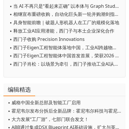
▪ 当 AI 不再只是“看起来正确” 以本体与 Graph Studio 筑牢可信底座，推动制造业 AI 从试验走向规模化
▪ 相继宣布重磅收购，自动化巨头新一轮并购潮剑指何方？
▪ 具身智能前瞻｜破题人形机器人在工厂的规模化落地
▪ 释放工业AI应用潜能，西门子与本土企业深化合作
▪ 西门子收购 Precision Innovations
▪ 西门子Eigen工程智能体落地中国，工业AI跨越物理世界“确定性”拐点
▪ 西门子Eigen工程智能体中国首发首展，荣获2026 WAIC SAIL之星奖
▪ 西门子肖松：以场景为牵引，西门子推动工业AI从单点实效迈向生产力跃迁
编辑精选
▪ 威格中国全新总部及智能工厂启用
▪ 霍尼韦尔发布分拆后全新品牌：霍尼韦尔科技与霍尼韦尔航空航天
▪ 大力发展“工厂游”，七部门联合发文！
▪ ABB通过集成DSX Blueprint AI基础设施，扩大与英伟达的合作