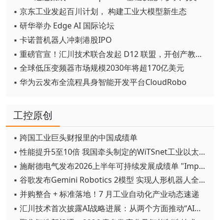
▪ 京东工业发起百川计划， 构建工业大模型新生态
▪ 研华举办 Edge AI 国际论坛
▪ 卡诺普机器人冲刺港股IPO
▪ 重磅官宣！汇川技术联合发起 D12 联盟，开创产教融合新范式
▪ 全球低压变频器市场规模2030年将超170亿美元
▪ 华为云发布全流程具身智能开发平台CloudRobo
工控原创
▪ 跨国工业巨头财报里的中国成绩单
▪ 性能提升5至10倍 我国牵头制定的WiTSnet工业以太网国际标准正式发布
▪ 施耐德电气发布2026上半年可持续发展成绩单 "Impact 2030"路线图开局稳健
▪ 谷歌发布Gemini Robotics 2模型 实现人形机器人全身智能控制突破
▪ 并购整合 + 标准落地！7 月工业自动化产业动态速递
▪ 汇川技术首次披露AI战略进展：从两个方面推动“AI业务化”落地