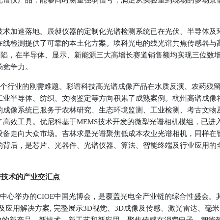
光谱仪产品，能够同时测量强弱信号，满足从实验室到现场的多场景
技术加速落地。
辰昶仪器
的定制化光谱检测系统已在光伏、半导体及
在线检测提供了可靠的本土化方案。
埃科光电
的线光谱共焦传感器与
缺陷，在半导体、显示、新能源三大高增长赛道销售额均实现三位数
场竞争力。
多个行业的刚需难题。
彩谱科技
高光谱成像产品在水质反演、农药残
工业半导体、纺织、文物鉴定等方向积累了成熟案例。
杭州高谱成像
的成像系统已服务于农林研究、生态环境监测、工业检测、考古文物
了高效工具。
优尼科
基于MEMS技术开发的微型光谱相机模组，已进
设备走向大众市场。
吉林求是光谱
聚焦低成本农业光谱相机，同样在
的背后，是芯片、光器件、光谱仪器、算法、智能终端及行业应用的
谱技术的产业交汇点
中心
举办的
CIOE中国光博会
，是覆盖光电全产业链的综合性盛会。
及应用解决方案, 完整展示3D视觉、3D成像及传感、激光雷达、毫米