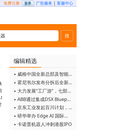
免费注册
广告服务
|
客服中心
搜
编辑精选
▪ 威格中国全新总部及智能工厂启用
▪ 霍尼韦尔发布分拆后全新品牌：霍尼韦尔科技与霍尼韦尔航空航天
换
▪ 大力发展“工厂游”，七部门联合发文！
始
I
▪ ABB通过集成DSX Blueprint AI基础设施，扩大与英伟达的合作
变
▪ 京东工业发起百川计划， 构建工业大模型新生态
▪ 研华举办 Edge AI 国际论坛
▪ 卡诺普机器人冲刺港股IPO