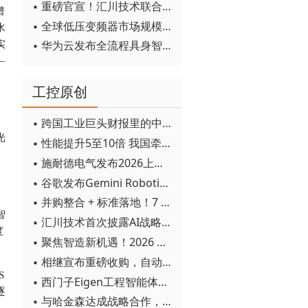
▪ 重磅官宣！汇川技术联合发起 D12 联盟，开创产教融合新范式
谱
▪ 全球低压变频器市场规模2030年将超170亿美元
水
▪ 华为云发布全流程具身智能开发平台CloudRobo
实
—
工控原创
▪ 跨国工业巨头财报里的中国成绩单
，
光
▪ 性能提升5至10倍 我国牵头制定的WiTSnet工业以太网国际标准正式发布
▪ 施耐德电气发布2026上半年可持续发展成绩单 "Impact 2030"路线图开局稳健
▪ 谷歌发布Gemini Robotics 2模型 实现人形机器人全身智能控制突破
▪ 并购整合 + 标准落地！7 月工业自动化产业动态速递
智
▪ 汇川技术首次披露AI战略进展：从两个方面推动“AI业务化”落地
度
▪ 聚焦智造新机遇！2026 青岛数字化及智能制造技术论坛圆满落幕
▪ 相继宣布重磅收购，自动化巨头新一轮并购潮剑指何方？
S
▪ 西门子Eigen工程智能体落地中国，工业AI跨越物理世界“确定性”拐点
逐
▪ 与哈金森达成战略合作，乐聚机器人何以持续获得工业巨头青睐？