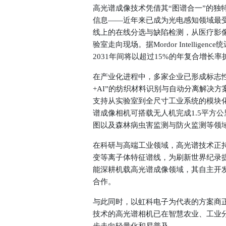
高光谱成像技术凭借其“图谱合一”的
信息——近年来已成为光电感知领域最
线上的在线分选与缺陷检测，从医疗影
验室走向现场。据Mordor Intellig
2031年间将以超过15%的年复合增长率
在产业化进程中，多家企业已形成标志
+AI”的纺织材料识别与自动分离解决方案
支持从实验室到全尺寸工业系统的模块
谱成像相机可搭载无人机完成1.5平方
图以及森林病虫害监测与防火监测等领
在科研与高端工业领域，高光谱技术正
变等离子体特征谱线，为刷新世界纪录
能
深耕机载高光谱成像领域，其自主开发
合作。
与此同时，以
虹科电子
为代表的方案商
技术的高光谱相机已在智慧农业、工业