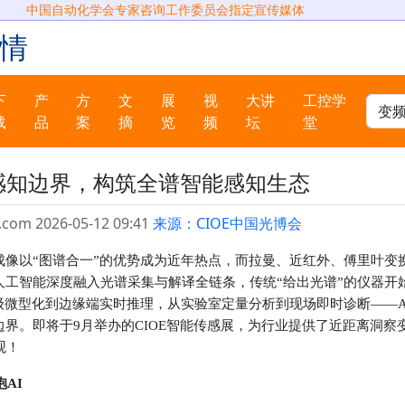
中国自动化学会专家咨询工作委员会指定宣传媒体
情
下
产
方
文
展
视
大讲
工控学
载
品
案
摘
览
频
坛
堂
塑感知边界，构筑全谱智能感知生态
.com 2026-05-12 09:41
来源：CIOE中国光博会
成像以“图谱合一”的优势成为近年热点，而拉曼、近红外、傅里叶变
人工智能深度融入光谱采集与解译全链条，传统“给出光谱”的仪器开
级微型化到边缘端实时推理，从实验室定量分析到现场即时诊断——A
边界。
即将于9月举办的CIOE智能传感展，为行业提供了近距离洞察
观！
AI