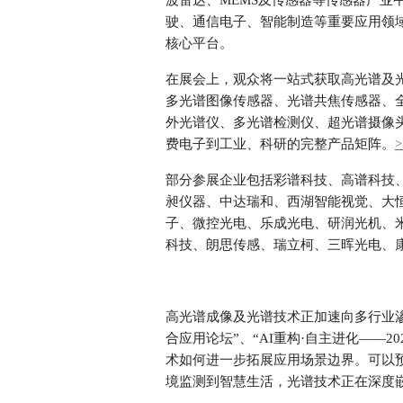
波雷达、MEMS及传感器等传感器产业
驶、通信电子、智能制造等重要应用领域
核心平台。
在展会上，观众将一站式获取高光谱及
多光谱图像传感器、光谱共焦传感器、
外光谱仪、多光谱检测仪、超光谱摄像
费电子到工业、科研的完整产品矩阵。
>
部分参展企业包括
彩谱科技、高谱科技
昶仪器、中达瑞和、西湖智能视觉、大恒图像
子、微控光电、乐成光电、研润光机、
科技、朗思传感、瑞立柯、三晖光电、
高光谱成像及光谱技术正加速向多行业
合应用论坛”、“
AI
重构·自主进化——2
术如何进一步拓展应用场景边界。可以
境监测到智慧生活，光谱技术正在深度