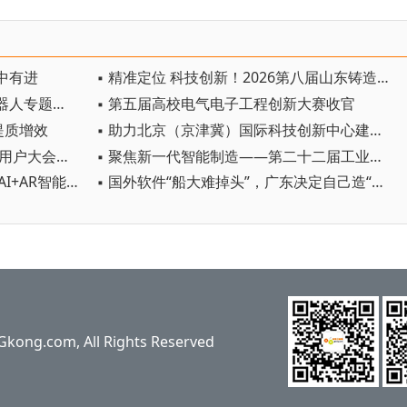
中有进
▪ 精准定位 科技创新！2026第八届山东铸造工业展览会在青岛开幕
▪ 七部门揭榜挂帅首次单列人形机器人专题，启动新一轮国家级技术攻坚
▪ 第五届高校电气电子工程创新大赛收官
提质增效
▪ 助力北京（京津冀）国际科技创新中心建设 京津冀成立机器人产业链联盟
▪ 共赴智造新范式，适创科技2026用户大会将于深圳启幕
▪ 聚焦新一代智能制造——第二十二届工业自动化与标准化研讨会在京举办
▪ 不止于显示！Micro LED光互联/AI+AR智能眼镜/玻璃基板TGV等全新赛道集中亮相，创新动能尽在2026深圳国际全触与显示展
▪ 国外软件“船大难掉头”，广东决定自己造“工业大脑”
ng.com, All Rights Reserved