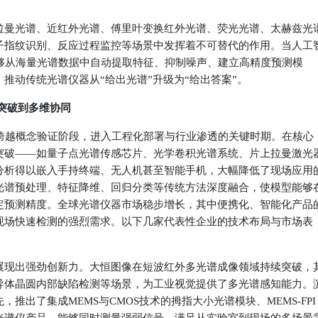
拉曼光谱、近红外光谱、傅里叶变换红外光谱、荧光光谱、太赫兹光
子指纹识别、反应过程监控等场景中发挥着不可替代的作用。当人工
能够从海量光谱数据中自动提取特征、抑制噪声、建立高精度预测模
推动传统光谱仪器从“给出光谱”升级为“给出答案”。
突破到多维协同
已跨越概念验证阶段，进入工程化部署与行业渗透的关键时期。在核心
突破——如量子点光谱传感芯片、光学卷积光谱系统、片上拉曼激光
分析得以嵌入手持终端、无人机甚至智能手机，大幅降低了现场应用
光谱预处理、特征降维、回归分类等传统方法深度融合，使模型能够
定预测精度。全球光谱仪器市场稳步增长，其中便携化、智能化产品
现场快速检测的强烈需求。以下几家代表性企业的技术布局与市场表
展现出强劲创新力。
大恒图像
在短波红外多光谱成像领域持续突破，
导体晶圆内部缺陷检测等场景，为工业视觉提供了多光谱感知能力。
推出了集成MEMS与CMOS技术的拇指大小光谱模块、MEMS-FPI