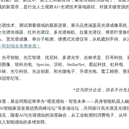
中的新产品、新技术、新工艺和新应用，聚焦传感在消费电子、智能
的新需求，是行业人士观察AI+光谱技术落地路径、对接关键资源
光谱技术、测试测量领域的最新进展。展示品类涵盖高光谱成像系统
全光谱传感器、红外光谱仪、多光谱相机、拉曼光谱仪、傅里叶变换
头、宽光谱成像、单分子检测、便携式光谱仪等，从机载到手持、从
>
即刻报名免费参观！
、光寻智能、光芯智谱、优尼科、多谱光学、吉林求是、巨哥科技、
、埃科光电、Specim、滨松、StellarNet、鹿起科技、虹科电
米铱、光引科技、光达创新、和光微电子、升谱光电、鹭工精密、善
康冠世纪等。
*
仅为部分企业，排名不分先
渗透，展会同期还将举办
“视觉感知
・
智造未来——具身智能机器人融
026智能家居发展趋势高峰论坛”
等多场论坛，共同探讨高光谱及光谱
预见，随着AI与光谱感知的深度融合，从工业检测到消费电子、从环
嵌入智能感知的多维矩阵。