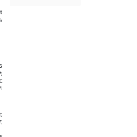
谱
智
器
的
在
的
其
滨