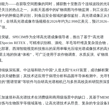
独特能力——在获取空间图像的同时，捕获数十至数百个连续波段的光
受关注的热点之一。从航天遥感中的矿物填图与作物监测，到工业流
像中的肿瘤边界识别，到食品安全领域的掺假鉴别，高光谱成像正从
ence统计，全球高光谱成像市场规模在2026年约为2.998亿美元，预计2026
扩张。
性突破。
SPECIM
作为全球高光谱成像领导者，推出了基于“高光谱
Specim RETEX，可精准识别棉、涤纶、羊毛等纤维及复杂混合物
化部署。
西湖智能视觉科技
推出的采用单曝光压缩光谱成像技术的高
公里土地的快速“体检”，可广泛使用于农作物调查、水质反演、矿物填
域。
持续纵深拓展。
中达瑞和
助力中国“人造太阳”EAST装置，成功解析聚
提供关键数据；其技术还应用于病理分析和晶圆半导体检测中。
光寻
的"图谱管家"等软件与自研高光谱相机已与多所高校及科研院所深
正加速填补高光谱技术在消费级和商用级场景中的缺口，其基于MEM
分拣与生物医学等领域落地，让高光谱技术从昂贵、复杂的专业设备