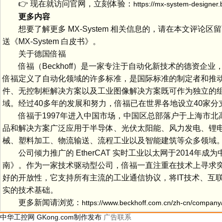
👉 现在就访问官网，立刻体验：
https://mx-system-designer.
更多内容
想要了解更多 MX‑System 相关信息的，请在本文评论
送《MX‑System 白皮书》。
关于德国倍福
倍福（Beckhoff）是一家专注于自动化新技术的德资企业
倍福定义了自动化领域的许多标准，是国际标准的制定者和推动者
件、无控制柜解决方案以及工业图像解决方案既可作为独立的
域。经过40多年的发展和努力，倍福已在世界各地设立40家分
倍福于1997年进入中国市场，中国区总部落户于上海市北高
品和解决方案广泛应用于半导体、光伏太阳能、风力发电、锂
械、塑料加工、物流输送、流程工业以及智能建筑等众多领域
公司倾力推广的 EtherCAT 实时工业以太网于2014
南》。作为一家技术驱动型公司，倍福一直注重在技术上寻求突
好的开放性，它支持所有主流的工业通信协议，将IT技术、互联
实的技术基础。
更多新闻请浏览：
https://www.beckhoff.com.cn/zh-cn/company
中华工控网 GKong.com制作发布
广告联系