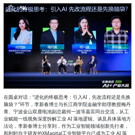
在圆桌对话：“进化的终极思考：引入AI，先改流程还是先换
脑袋？”环节，李新春博士与长江商学院金融学助理教授梅丹
青、宁波金山双鹿电池副总裁何一波等嘉宾同台交流，从工
业赋能一线视角深度拆解工业 AI 落地逻辑。谈及具体落地方
法论，李新春博士分享到，作为工业智能领域创新先行者，
和利时自主研发的XMagital工业智能平台已成为工业 AI 落