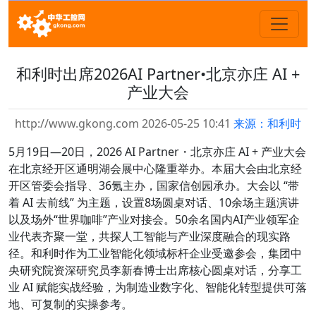
和利时出席2026AI Partner•北京亦庄 AI +
产业大会
http://www.gkong.com 2026-05-25 10:41
来源：和利时
5月19日—20日，2026 AI Partner・北京亦庄 AI + 产业大会
在北京经开区通明湖会展中心隆重举办。本届大会由北京经
开区管委会指导、36氪主办，国家信创园承办。大会以 “带
着 AI 去前线” 为主题，设置8场圆桌对话、10余场主题演讲
以及场外“世界咖啡”产业对接会。50余名国内AI产业领军企
业代表齐聚一堂，共探人工智能与产业深度融合的现实路
径。和利时作为工业智能化领域标杆企业受邀参会，集团中
央研究院资深研究员李新春博士出席核心圆桌对话，分享工
业 AI 赋能实战经验，为制造业数字化、智能化转型提供可落
地、可复制的实操参考。