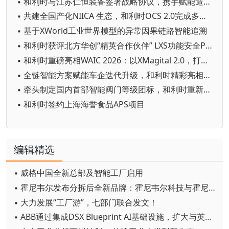
▪ 和利时与江苏仁恒装备签署战略协议，携手赋能造纸行业高质量发展
▪ 共建全国产化NIICA 生态，和利时OCS 2.0完成多厂商兼容认证
▪ 基于XWorld工业世界模型的异常因果链路智能追溯
▪ 和利时获评北方华创“精英合作伙伴” LXS功能安全PLC 护航半导体装备国产化
▪ 和利时重磅亮相WAIC 2026：以XMagital 2.0，打造“自由定义、自主运行”的智能工厂
▪ 全链智能方案赋能车企迭代升级，和利时精彩亮相“AMTS 2026”
▪ 牵头制定国内首部智能阀门等级团标，和利时重新定义“智能”新赛道
▪ 和利时签约上海海誉食品APS项目
编辑精选
▪ 威格中国全新总部及智能工厂启用
▪ 霍尼韦尔发布分拆后全新品牌：霍尼韦尔科技与霍尼韦尔航空航天
▪ 大力发展“工厂游”，七部门联合发文！
▪ ABB通过集成DSX Blueprint AI基础设施，扩大与英伟达的合作