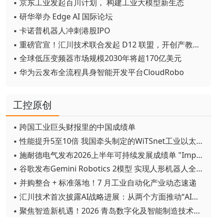
▪ 京东工业发起百川计划， 构建工业大模型新生态
▪ 研华举办 Edge AI 国际论坛
▪ 卡诺普机器人冲刺港股IPO
▪ 重磅官宣！汇川技术联合发起 D12 联盟，开创产教融合新范式
▪ 全球低压变频器市场规模2030年将超170亿美元
▪ 华为云发布全流程具身智能开发平台CloudRobo
工控原创
▪ 跨国工业巨头财报里的中国成绩单
▪ 性能提升5至10倍 我国牵头制定的WiTSnet工业以太网国际标准正式发布
▪ 施耐德电气发布2026上半年可持续发展成绩单 "Impact 2030"路线图开局稳健
▪ 谷歌发布Gemini Robotics 2模型 实现人形机器人全身智能控制突破
▪ 并购整合 + 标准落地！7 月工业自动化产业动态速递
▪ 汇川技术首次披露AI战略进展：从两个方面推动“AI业务化”落地
▪ 聚焦智造新机遇！2026 青岛数字化及智能制造技术论坛圆满落幕